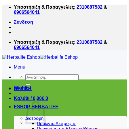
Μετάβαση
Υποστήριξη & Παραγγελίες:
2310887582
&
στο
6906564041
περιεχόμενο
Σύνδεση
Υποστήριξη & Παραγγελίες:
2310887582
&
6906564041
Menu
Αναζήτηση
για:
Wishlist
ΑΡΧΙΚΗ
Καλάθι /
0,00
€
0
ESHOP HERBALIFE
Διατροφή
Προϊόντα Διατροφής
Προγράμματα Ελέγχου Βάρους