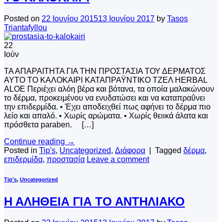
Posted on
22 Ιουνίου 2015
13 Ιουνίου 2017
by
Tasos
Triantafyllou
22
Ιούν
ΤΑ ΑΠΑΡΑΙΤΗΤΑ ΓΙΑ ΤΗΝ ΠΡΟΣΤΑΣΙΑ ΤΟΥ ΔΕΡΜΑΤΟΣ
ΑΥΤΟ ΤΟ ΚΑΛΟΚΑΙΡΙ ΚΑΤΑΠΡΑΫΝΤΙΚΟ ΤΖΕΛ HERBAL
ALOE Περιέχει αλόη βέρα και βότανα, τα οποία μαλακώνουν
το δέρμα, προκειμένου να ενυδατώσει και να καταπραΰνει
την επιδερμίδα. • Έχει αποδειχθεί πως αφήνει το δέρμα πιο
λείο και απαλό. • Χωρίς αρώματα. • Χωρίς θειικά άλατα και
πρόσθετα paraben. […]
Continue reading
→
Posted in
Tip's
,
Uncategorized
,
Διάφορα
|
Tagged
δέρμα
,
επιδερμίδα
,
προστασία
Leave a comment
Tip's
,
Uncategorized
Η ΑΛΗΘΕΙΑ ΓΙΑ ΤΟ ΑΝΤΗΛΙΑΚΟ