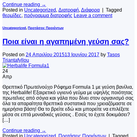
Continue reading
→
Posted in
Uncategorized
,
Διατροφή
,
Διάφορα
|
Tagged
θερμίδες
,
πρόγραμμα διατροφής
Leave a comment
Uncategorized
,
Προτάσεις Προιόντων
Ποια είναι η αγαπημένη γεύση σας?
Posted on
24 Απριλίου 2015
13 Ιουνίου 2017
by
Tasos
Triantafyllou
24
Απρ
Θρεπτικό Πρωτεϊνούχο Ρόφημα Formula 1 με γεύση βανίλια,
της Herbalife! Εξαιρετικό υγιεινό γεύμα με υψηλής ποιότητας
πρωτεΐνες από σόγια και γάλα που δίνει στον οργανισμό σας
όλα τα απαραίτητα θρεπτικά συστατικά που χρειαζόμαστε σε
ημερήσια βάση! Θα το βρείτε εδώ και μπορείτε να επιλέξετε
μέσα σε επτά μοναδικές γεύσεις . Εσείς το έχετε δοκιμάσει?
[…]
Continue reading
→
Posted in
Uncategorized
,
Προτάσεις Προιόντων
|
Tagged