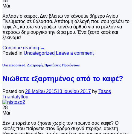
28
Μάι
Χάλασε ο καιρός. Δεν βλέπω να κάνουμε 3ήμερο Αγίου
Πνεύματος σε θάλασσα. Απότομη αλλαγή που σου χαλάει το
κέφι. Ας κάτσω να γράψω κανένα άρθρό για το μέλλον να
περάσω δημιουργικά την ώρα μου. Ένα ζεστό καφέ και
ξεκινάμε!
Continue reading
→
Posted in
Uncategorized
Leave a comment
Uncategorized
,
Διατροφή
,
Προτάσεις Προιόντων
Νιώθετε εξαρτημένος από το καφέ?
Posted on
28 Μαΐου 2015
13 Ιουνίου 2017
by
Tasos
Triantafyllou
28
Μάι
Δεν μπορείτε να ζήσετε χωρίς τον πρωινό σας καφέ? Ο
καφές που παίρνετε στον δρόμο συχνά περιέχει αρκετή
ζάχαρη και θερμίδες, οπότε γιατί να μην τον αντικαταστήσετε