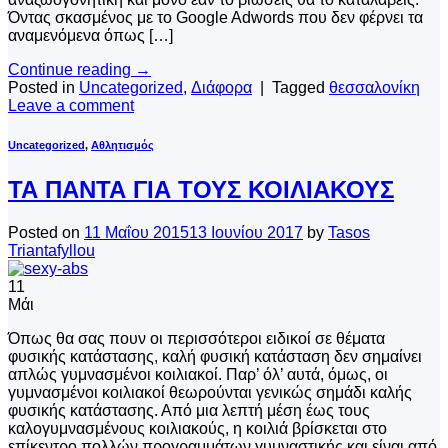
Όντας σκασμένος με το Google Adwords που δεν φέρνει τα
αναμενόμενα όπως […]
Continue reading
→
Posted in
Uncategorized
,
Διάφορα
|
Tagged
θεσσαλονίκη
Leave a comment
Uncategorized
,
Αθλητισμός
ΤΑ ΠΑΝΤΑ ΓΙΑ ΤΟΥΣ ΚΟΙΛΙΑΚΟΥΣ
Posted on
11 Μαΐου 2015
13 Ιουνίου 2017
by
Tasos
Triantafyllou
11
Μάι
Όπως θα σας πουν οι περισσότεροι ειδικοί σε θέματα
φυσικής κατάστασης, καλή φυσική κατάσταση δεν σημαίνει
απλώς γυμνασμένοι κοιλιακοί. Παρ’ όλ’ αυτά, όμως, οι
γυμνασμένοι κοιλιακοί θεωρούνται γενικώς σημάδι καλής
φυσικής κατάστασης. Από μια λεπτή μέση έως τους
καλογυμνασμένους κοιλιακούς, η κοιλιά βρίσκεται στο
επίκεντρο πολλών προγραμμάτων γυμναστικής και είναι από