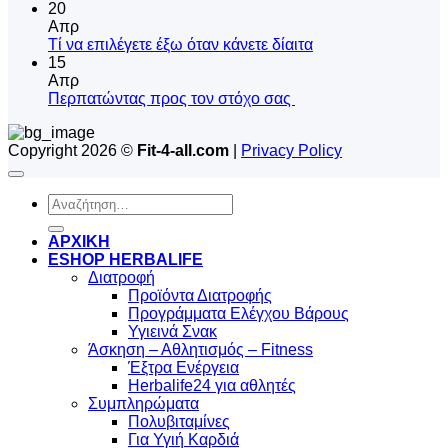
το
υπάρχουν
20
μυστικό
σχόλια
Απρ
του
στο
Δεν
Tί να επιλέγετε έξω όταν κάνετε δίαιτα
πρωινού
Ψυχολογική
υπάρχουν
15
εξάρτηση
σχόλια
Απρ
από
στο
Δεν
Περπατώντας προς τον στόχο σας
το
Tί
υπάρχουν
φαγητό
να
σχόλια
Copyright 2026 ©
Fit-4-all.com
|
Privacy Policy
στο
επιλέγετε
Περπατώντας
έξω
προς
όταν
Αναζήτηση
τον
κάνετε
για:
στόχο
δίαιτα
σας
ΑΡΧΙΚΗ
ESHOP HERBALIFE
Διατροφή
Προϊόντα Διατροφής
Προγράμματα Ελέγχου Βάρους
Υγιεινά Σνακ
Άσκηση – Αθλητισμός – Fitness
Έξτρα Ενέργεια
Herbalife24 για αθλητές
Συμπληρώματα
Πολυβιταμίνες
Για Υγιή Καρδιά