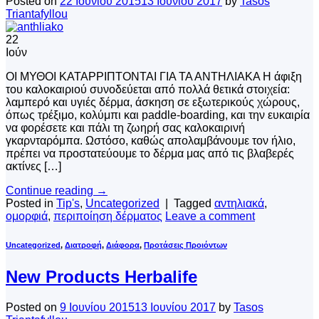
Posted on
22 Ιουνίου 2015
13 Ιουνίου 2017
by
Tasos
Triantafyllou
22
Ιούν
ΟΙ ΜΥΘΟΙ ΚΑΤΑΡΡΙΠΤΟΝΤΑΙ ΓΙΑ ΤΑ ΑΝΤΗΛΙΑΚΑ Η άφιξη
του καλοκαιριού συνοδεύεται από πολλά θετικά στοιχεία:
λαμπερό και υγιές δέρμα, άσκηση σε εξωτερικούς χώρους,
όπως τρέξιμο, κολύμπι και paddle-boarding, και την ευκαιρία
να φορέσετε και πάλι τη ζωηρή σας καλοκαιρινή
γκαρνταρόμπα. Ωστόσο, καθώς απολαμβάνουμε τον ήλιο,
πρέπει να προστατεύουμε το δέρμα μας από τις βλαβερές
ακτίνες […]
Continue reading
→
Posted in
Tip's
,
Uncategorized
|
Tagged
αντηλιακά
,
ομορφιά
,
περιποίηση δέρματος
Leave a comment
Uncategorized
,
Διατροφή
,
Διάφορα
,
Προτάσεις Προιόντων
New Products Herbalife
Posted on
9 Ιουνίου 2015
13 Ιουνίου 2017
by
Tasos