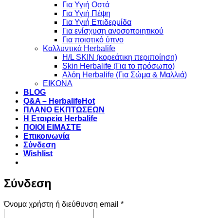
Για Υγιή Οστά
Για Υγιή Πέψη
Για Υγιή Επιδερμίδα
Για ενίσχυση ανοσοποιητικού
Για ποιοτικό ύπνο
Καλλυντικά Herbalife
H/L SKIN (κορεάτικη περιποίηση)
Skin Herbalife (Για το πρόσωπο)
Αλόη Ηerbalife (Για Σώμα & Μαλλιά)
ΕΙΚΟΝΑ
BLOG
Q&A – Herbalife
ΠΛΑΝΟ ΕΚΠΤΩΣΕΩΝ
Η Εταιρεία Herbalife
ΠΟΙΟΙ ΕΙΜΑΣΤΕ
Επικοινωνία
Σύνδεση
Wishlist
Σύνδεση
Απαιτείται
Όνομα χρήστη ή διεύθυνση email
*