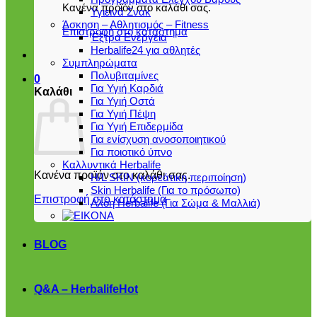
Κανένα προϊόν στο καλάθι σας.
Υγιεινά Σνακ
Άσκηση – Αθλητισμός – Fitness
Επιστροφή στο κατάστημα
Έξτρα Ενέργεια
Herbalife24 για αθλητές
Συμπληρώματα
Πολυβιταμίνες
0
Για Υγιή Καρδιά
Καλάθι
Για Υγιή Οστά
Για Υγιή Πέψη
Για Υγιή Επιδερμίδα
Για ενίσχυση ανοσοποιητικού
Για ποιοτικό ύπνο
Καλλυντικά Herbalife
Κανένα προϊόν στο καλάθι σας.
H/L SKIN (κορεάτικη περιποίηση)
Skin Herbalife (Για το πρόσωπο)
Επιστροφή στο κατάστημα
Αλόη Ηerbalife (Για Σώμα & Μαλλιά)
BLOG
Q&A – Herbalife