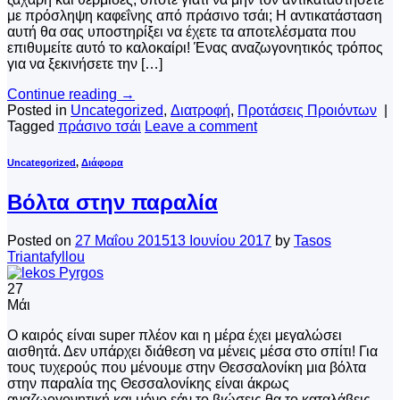
με πρόσληψη καφεΐνης από πράσινο τσάι; Η αντικατάσταση
αυτή θα σας υποστηρίξει να έχετε τα αποτελέσματα που
επιθυμείτε αυτό το καλοκαίρι! Ένας αναζωγονητικός τρόπος
για να ξεκινήσετε την […]
Continue reading
→
Posted in
Uncategorized
,
Διατροφή
,
Προτάσεις Προιόντων
|
Tagged
πράσινο τσάι
Leave a comment
Uncategorized
,
Διάφορα
Βόλτα στην παραλία
Posted on
27 Μαΐου 2015
13 Ιουνίου 2017
by
Tasos
Triantafyllou
27
Μάι
Ο καιρός είναι super πλέον και η μέρα έχει μεγαλώσει
αισθητά. Δεν υπάρχει διάθεση να μένεις μέσα στο σπίτι! Για
τους τυχερούς που μένουμε στην Θεσσαλονίκη μια βόλτα
στην παραλία της Θεσσαλονίκης είναι άκρως
αναζωογονητική και μόνο εάν το βιώσεις θα το καταλάβεις.