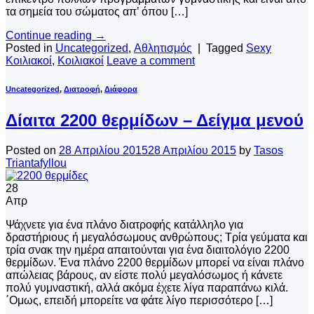
τα σημεία του σώματος απ’ όπου […]
Continue reading
→
Posted in
Uncategorized
,
Αθλητισμός
|
Tagged
Sexy
Κοιλιακοί
,
Κοιλιακοί
Leave a comment
Uncategorized
,
Διατροφή
,
Διάφορα
Δίαιτα 2200 θερμίδων – Δείγμα μενού
Posted on
28 Απριλίου 2015
28 Απριλίου 2015
by
Tasos
Triantafyllou
28
Απρ
Ψάχνετε για ένα πλάνο διατροφής κατάλληλο για
δραστήριους ή μεγαλόσωμους ανθρώπους; Τρία γεύματα και
τρία σνακ την ημέρα απαιτούνται για ένα διαιτολόγιο 2200
θερμίδων. Ένα πλάνο 2200 θερμίδων μπορεί να είναι πλάνο
απώλειας βάρους, αν είστε πολύ μεγαλόσωμος ή κάνετε
πολύ γυμναστική, αλλά ακόμα έχετε λίγα παραπάνω κιλά.
΄Ομως, επειδή μπορείτε να φάτε λίγο περισσότερο […]