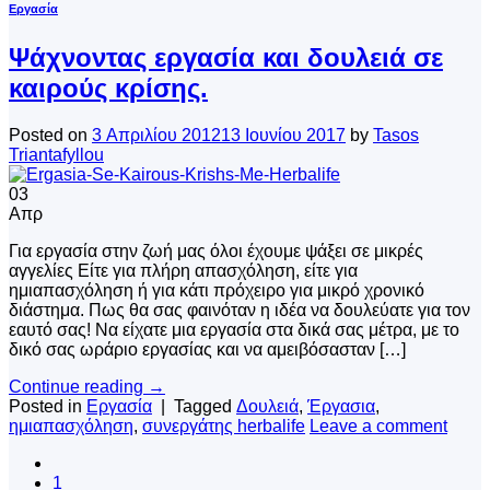
Εργασία
Ψάχνοντας εργασία και δουλειά σε
καιρούς κρίσης.
Posted on
3 Απριλίου 2012
13 Ιουνίου 2017
by
Tasos
Triantafyllou
03
Απρ
Για εργασία στην ζωή μας όλοι έχουμε ψάξει σε μικρές
αγγελίες Είτε για πλήρη απασχόληση, είτε για
ημιαπασχόληση ή για κάτι πρόχειρο για μικρό χρονικό
διάστημα. Πως θα σας φαινόταν η ιδέα να δουλεύατε για τον
εαυτό σας! Να είχατε μια εργασία στα δικά σας μέτρα, με το
δικό σας ωράριο εργασίας και να αμειβόσασταν […]
Continue reading
→
Posted in
Εργασία
|
Tagged
Δουλειά
,
Έργασια
,
ημιαπασχόληση
,
συνεργάτης herbalife
Leave a comment
1