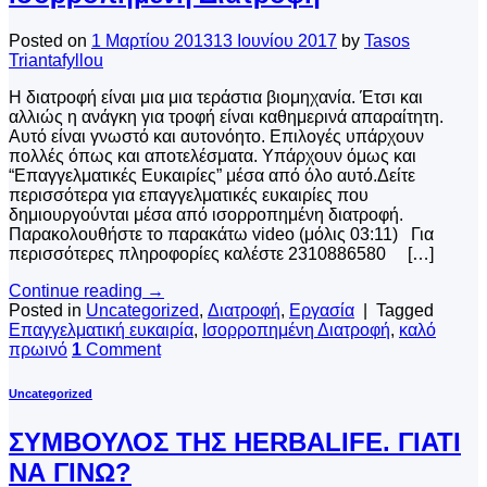
Posted on
1 Μαρτίου 2013
13 Ιουνίου 2017
by
Tasos
Triantafyllou
Η διατροφή είναι μια μια τεράστια βιομηχανία. Έτσι και
αλλιώς η ανάγκη για τροφή είναι καθημερινά απαραίτητη.
Αυτό είναι γνωστό και αυτονόητο. Επιλογές υπάρχουν
πολλές όπως και αποτελέσματα. Υπάρχουν όμως και
“Επαγγελματικές Ευκαιρίες” μέσα από όλο αυτό.Δείτε
περισσότερα για επαγγελματικές ευκαιρίες που
δημιουργούνται μέσα από ισορροπημένη διατροφή.
Παρακολουθήστε το παρακάτω video (μόλις 03:11) Για
περισσότερες πληροφορίες καλέστε 2310886580 […]
Continue reading
→
Posted in
Uncategorized
,
Διατροφή
,
Εργασία
|
Tagged
Επαγγελματική ευκαιρία
,
Ισορροπημένη Διατροφή
,
καλό
πρωινό
1
Comment
Uncategorized
ΣΥΜΒΟΥΛΟΣ ΤΗΣ HERBALIFE. ΓΙΑΤΙ
ΝΑ ΓΙΝΩ?