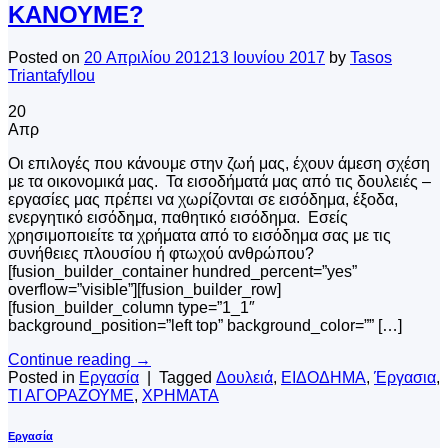
ΚΑΝΟΥΜΕ?
Posted on
20 Απριλίου 2012
13 Ιουνίου 2017
by
Tasos
Triantafyllou
20
Απρ
Οι επιλογές που κάνουμε στην ζωή μας, έχουν άμεση σχέση
με τα οικονομικά μας. Τα εισοδήματά μας από τις δουλειές –
εργασίες μας πρέπει να χωρίζονται σε εισόδημα, έξοδα,
ενεργητικό εισόδημα, παθητικό εισόδημα. Εσείς
χρησιμοποιείτε τα χρήματα από το εισόδημα σας με τις
συνήθειες πλουσίου ή φτωχού ανθρώπου?
[fusion_builder_container hundred_percent=”yes”
overflow=”visible”][fusion_builder_row]
[fusion_builder_column type=”1_1″
background_position=”left top” background_color=”” […]
Continue reading
→
Posted in
Εργασία
|
Tagged
Δουλειά
,
ΕΙΔΟΔΗΜΑ
,
Έργασια
,
ΤΙ ΑΓΟΡΑΖΟΥΜΕ
,
ΧΡΗΜΑΤΑ
Εργασία