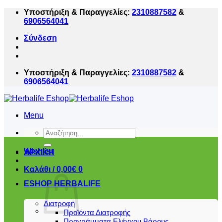
Μετάβαση
Υποστήριξη & Παραγγελίες:
2310887582
&
στο
6906564041
περιεχόμενο
Σύνδεση
Υποστήριξη & Παραγγελίες:
2310887582
&
6906564041
Menu
Αναζήτηση
για:
Wishlist
ΑΡΧΙΚΗ
Καλάθι /
0,00
€
0
ESHOP HERBALIFE
Διατροφή
Προϊόντα Διατροφής
Προγράμματα Ελέγχου Βάρους