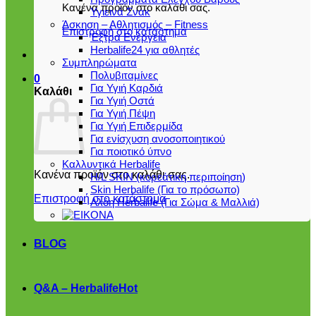
Κανένα προϊόν στο καλάθι σας.
Υγιεινά Σνακ
Άσκηση – Αθλητισμός – Fitness
Επιστροφή στο κατάστημα
Έξτρα Ενέργεια
Herbalife24 για αθλητές
Συμπληρώματα
Πολυβιταμίνες
0
Για Υγιή Καρδιά
Καλάθι
Για Υγιή Οστά
Για Υγιή Πέψη
Για Υγιή Επιδερμίδα
Για ενίσχυση ανοσοποιητικού
Για ποιοτικό ύπνο
Καλλυντικά Herbalife
Κανένα προϊόν στο καλάθι σας.
H/L SKIN (κορεάτικη περιποίηση)
Skin Herbalife (Για το πρόσωπο)
Επιστροφή στο κατάστημα
Αλόη Ηerbalife (Για Σώμα & Μαλλιά)
BLOG
Q&A – Herbalife