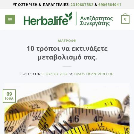
Μετάβαση
ΥΠΟΣΤΉΡΙΞΗ & ΠΑΡΑΓΓΕΛΊΕΣ:
2310887582
&
6906564041
στο
περιεχόμενο
0
ΔΙΑΤΡΟΦΉ
10 τρόποι να εκτινάξετε
μεταβολισμό σας.
POSTED ON
9 ΙΟΥΛΊΟΥ 2014
BY
TASOS TRIANTAFYLLOU
09
Ιούλ