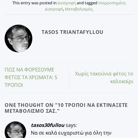
This entry was posted in
Διατροφή
and tagged
Ισορροπημένη
Διατροφή
,
Μεταβολισμός
.
TASOS TRIANTAFYLLOU
ΠΩΣ ΝΑ ΦΟΡΕΣΟΥΜΕ
Χωρίς τακούνια φέτος το
ΦΕΤΟΣ ΤΑ ΧΡΩΜΑΤΑ: 5
καλοκαίρι
ΤΡΟΠΟΙ
ONE THOUGHT ON “
10 ΤΡΌΠΟΙ ΝΑ ΕΚΤΙΝΆΞΕΤΕ
ΜΕΤΑΒΟΛΙΣΜΌ ΣΑΣ.
”
tasos30fullou
says:
Να σε καλά ευχαριστώ για όλη την