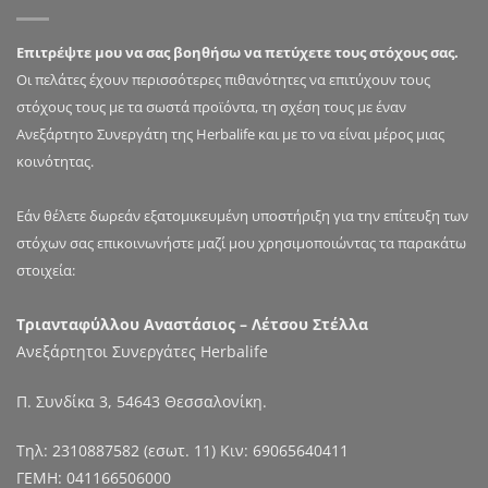
Επιτρέψτε μου να σας βοηθήσω να πετύχετε τους στόχους σας.
Οι πελάτες έχουν περισσότερες πιθανότητες να επιτύχουν τους
στόχους τους με τα σωστά προϊόντα, τη σχέση τους με έναν
Ανεξάρτητο Συνεργάτη της Herbalife και με το να είναι μέρος μιας
κοινότητας.
Εάν θέλετε δωρεάν εξατομικευμένη υποστήριξη για την επίτευξη των
στόχων σας επικοινωνήστε μαζί μου χρησιμοποιώντας τα παρακάτω
στοιχεία:
Τριανταφύλλου Αναστάσιος – Λέτσου Στέλλα
Ανεξάρτητοι Συνεργάτες Herbalife
Π. Συνδίκα 3, 54643 Θεσσαλονίκη.
Τηλ:
2310887582
(εσωτ. 11) Κιν:
69065640411
ΓΕΜΗ: 041166506000