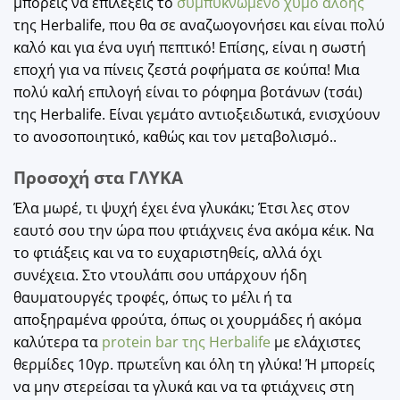
μπορείς να επιλέξεις το
συμπυκνωμένο χυμό αλόης
της Herbalife, που θα σε αναζωογονήσει και είναι πολύ
καλό και για ένα υγιή πεπτικό! Επίσης, είναι η σωστή
εποχή για να πίνεις ζεστά ροφήματα σε κούπα! Μια
πολύ καλή επιλογή είναι το ρόφημα βοτάνων (τσάι)
της Herbalife. Είναι γεμάτο αντιοξειδωτικά, ενισχύουν
το ανοσοποιητικό, καθώς και τον μεταβολισμό..
Προσοχή στα ΓΛΥΚΑ
Έλα μωρέ, τι ψυχή έχει ένα γλυκάκι; Έτσι λες στον
εαυτό σου την ώρα που φτιάχνεις ένα ακόμα κέικ. Να
το φτιάξεις και να το ευχαριστηθείς, αλλά όχι
συνέχεια. Στο ντουλάπι σου υπάρχουν ήδη
θαυματουργές τροφές, όπως το μέλι ή τα
αποξηραμένα φρούτα, όπως οι χουρμάδες ή ακόμα
καλύτερα τα
protein bar της Herbalife
με ελάχιστες
θερμίδες 10γρ. πρωτεΐνη και όλη τη γλύκα! Ή μπορείς
να μην στερείσαι τα γλυκά και να τα φτιάχνεις στη