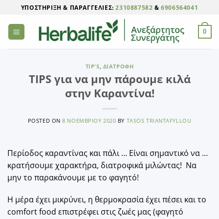
Μετάβαση
ΥΠΟΣΤΉΡΙΞΗ & ΠΑΡΑΓΓΕΛΊΕΣ:
2310887582
&
6906564041
στο
περιεχόμενο
0
TIP'S
,
ΔΙΑΤΡΟΦΉ
TIPS για να μην πάρουμε κιλά
στην Καραντίνα!
POSTED ON
8 ΝΟΕΜΒΡΊΟΥ 2020
BY
TASOS TRIANTAFYLLOU
Περίοδος καραντίνας και πάλι … Eίναι σημαντικό να …
κρατήσουμε χαρακτήρα, διατροφικά μιλώντας! Να
μην το παρακάνουμε με το φαγητό!
Η μέρα έχει μικρύνει, η θερμοκρασία έχει πέσει και το
comfort food επιστρέφει στις ζωές μας (φαγητό