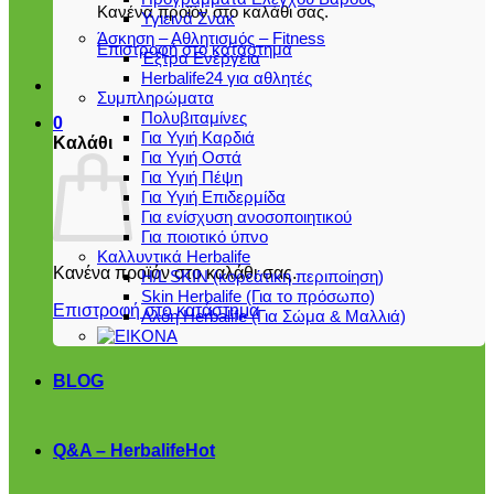
Κανένα προϊόν στο καλάθι σας.
Υγιεινά Σνακ
Άσκηση – Αθλητισμός – Fitness
Επιστροφή στο κατάστημα
Έξτρα Ενέργεια
Herbalife24 για αθλητές
Συμπληρώματα
Πολυβιταμίνες
0
Για Υγιή Καρδιά
Καλάθι
Για Υγιή Οστά
Για Υγιή Πέψη
Για Υγιή Επιδερμίδα
Για ενίσχυση ανοσοποιητικού
Για ποιοτικό ύπνο
Καλλυντικά Herbalife
Κανένα προϊόν στο καλάθι σας.
H/L SKIN (κορεάτικη περιποίηση)
Skin Herbalife (Για το πρόσωπο)
Επιστροφή στο κατάστημα
Αλόη Ηerbalife (Για Σώμα & Μαλλιά)
BLOG
Q&A – Herbalife