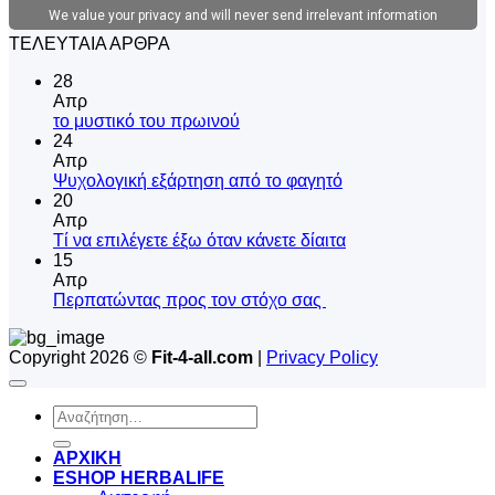
ΤΕΛΕΥΤΑΙΑ ΑΡΘΡΑ
28
Απρ
Δεν
το μυστικό του πρωινού
υπάρχουν
24
σχόλια
Απρ
στο
Δεν
Ψυχολογική εξάρτηση από το φαγητό
το
υπάρχουν
20
μυστικό
σχόλια
Απρ
του
στο
Δεν
Tί να επιλέγετε έξω όταν κάνετε δίαιτα
πρωινού
Ψυχολογική
υπάρχουν
15
εξάρτηση
σχόλια
Απρ
από
στο
Δεν
Περπατώντας προς τον στόχο σας
το
Tί
υπάρχουν
φαγητό
να
σχόλια
Copyright 2026 ©
Fit-4-all.com
|
Privacy Policy
στο
επιλέγετε
Περπατώντας
έξω
προς
όταν
Αναζήτηση
τον
κάνετε
για:
στόχο
δίαιτα
σας
ΑΡΧΙΚΗ
ESHOP HERBALIFE