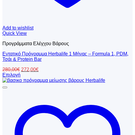
Add to wishlist
Quick View
Προγράμματα Ελέγχου Βάρους
Εντατικό Πρόγραμμα Herbalife 1 Μήνας – Formula 1, PDM,
Τσάι & Protein Bar
Original
Η
280,00
€
272,00
€
price
τρέχουσα
Επιλογή
Αυτό
was:
τιμή
το
280,00€.
είναι:
προϊόν
272,00€.
έχει
πολλαπλές
παραλλαγές.
Οι
επιλογές
μπορούν
να
επιλεγούν