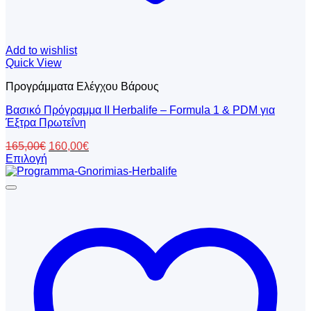
Add to wishlist
Quick View
Προγράμματα Ελέγχου Βάρους
Βασικό Πρόγραμμα II Herbalife – Formula 1 & PDM για
Έξτρα Πρωτεΐνη
Original
Η
165,00
€
160,00
€
price
τρέχουσα
Επιλογή
Αυτό
was:
τιμή
το
165,00€.
είναι:
προϊόν
160,00€.
έχει
πολλαπλές
παραλλαγές.
Οι
επιλογές
μπορούν
να
επιλεγούν
στη