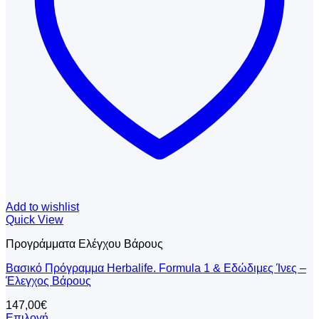
στη
σελίδα
του
προϊόντος
Add to wishlist
Quick View
Προγράμματα Ελέγχου Βάρους
Βασικό Πρόγραμμα Herbalife. Formula 1 & Εδώδιμες Ίνες –
Έλεγχος Βάρους
147,00
€
Επιλογή