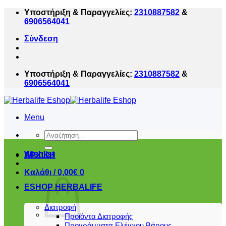
Μετάβαση
Υποστήριξη & Παραγγελίες:
2310887582
&
στο
6906564041
περιεχόμενο
Σύνδεση
Υποστήριξη & Παραγγελίες:
2310887582
&
6906564041
Menu
Αναζήτηση
για:
Wishlist
ΑΡΧΙΚΗ
Καλάθι /
0,00
€
0
ESHOP HERBALIFE
Διατροφή
Προϊόντα Διατροφής
Προγράμματα Ελέγχου Βάρους