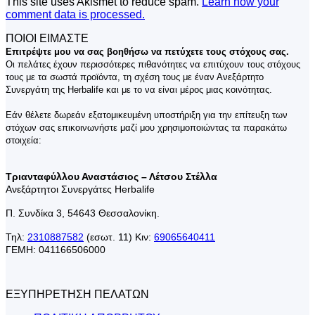
This site uses Akismet to reduce spam.
Learn how your
comment data is processed.
ΠΟΙΟΙ ΕΙΜΑΣΤΕ
Επιτρέψτε μου να σας βοηθήσω να πετύχετε τους στόχους σας.
Οι πελάτες έχουν περισσότερες πιθανότητες να επιτύχουν τους στόχους
τους με τα σωστά προϊόντα, τη σχέση τους με έναν Ανεξάρτητο
Συνεργάτη της Herbalife και με το να είναι μέρος μιας κοινότητας.
Εάν θέλετε δωρεάν εξατομικευμένη υποστήριξη για την επίτευξη των
στόχων σας επικοινωνήστε μαζί μου χρησιμοποιώντας τα παρακάτω
στοιχεία:
Τριανταφύλλου Αναστάσιος – Λέτσου Στέλλα
Ανεξάρτητοι Συνεργάτες Herbalife
Π. Συνδίκα 3, 54643 Θεσσαλονίκη.
Τηλ:
2310887582
(εσωτ. 11) Κιν:
69065640411
ΓΕΜΗ: 041166506000
ΕΞΥΠΗΡΕΤΗΣΗ ΠΕΛΑΤΩΝ