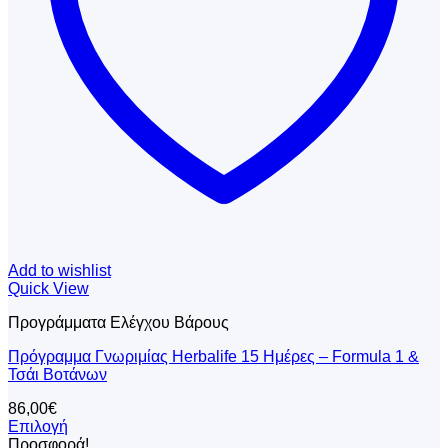
σελίδα
του
προϊόντος
Add to wishlist
Quick View
Προγράμματα Ελέγχου Βάρους
Πρόγραμμα Γνωριμίας Herbalife 15 Ημέρες – Formula 1 &
Τσάι Βοτάνων
86,00
€
Επιλογή
Αυτό
Προσφορά!