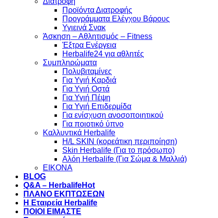
Διατροφή
Προϊόντα Διατροφής
Προγράμματα Ελέγχου Βάρους
Υγιεινά Σνακ
Άσκηση – Αθλητισμός – Fitness
Έξτρα Ενέργεια
Herbalife24 για αθλητές
Συμπληρώματα
Πολυβιταμίνες
Για Υγιή Καρδιά
Για Υγιή Οστά
Για Υγιή Πέψη
Για Υγιή Επιδερμίδα
Για ενίσχυση ανοσοποιητικού
Για ποιοτικό ύπνο
Καλλυντικά Herbalife
H/L SKIN (κορεάτικη περιποίηση)
Skin Herbalife (Για το πρόσωπο)
Αλόη Ηerbalife (Για Σώμα & Μαλλιά)
ΕΙΚΟΝΑ
BLOG
Q&A – Herbalife
ΠΛΑΝΟ ΕΚΠΤΩΣΕΩΝ
Η Εταιρεία Herbalife
ΠΟΙΟΙ ΕΙΜΑΣΤΕ