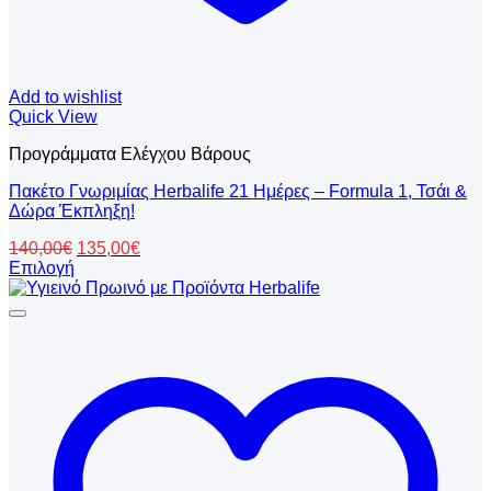
Add to wishlist
Quick View
Προγράμματα Ελέγχου Βάρους
Πακέτο Γνωριμίας Herbalife 21 Ημέρες – Formula 1, Τσάι &
Δώρα Έκπληξη!
Original
Η
140,00
€
135,00
€
price
τρέχουσα
Επιλογή
Αυτό
was:
τιμή
το
140,00€.
είναι:
προϊόν
135,00€.
έχει
πολλαπλές
παραλλαγές.
Οι
επιλογές
μπορούν
να
επιλεγούν