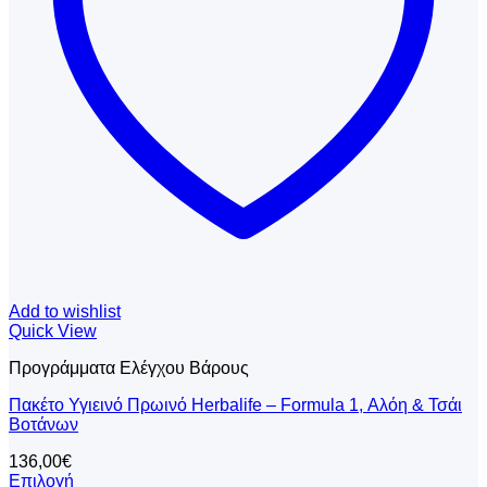
στη
σελίδα
του
προϊόντος
Add to wishlist
Quick View
Προγράμματα Ελέγχου Βάρους
Πακέτο Υγιεινό Πρωινό Herbalife – Formula 1, Αλόη & Τσάι
Βοτάνων
136,00
€
Επιλογή