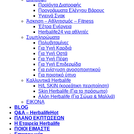
Προϊόντα Διατροφής
Προγράμματα Ελέγχου Βάρους
Υγιεινά Σνακ
Άσκηση – Αθλητισμός – Fitness
Έξτρα Ενέργεια
Herbalife24 για αθλητές
Συμπληρώματα
Πολυβιταμίνες
Για Υγιή Καρδιά
Για Υγιή Οστά
Για Υγιή Πέψη
Για Υγιή Επιδερμίδα
Για ενίσχυση ανοσοποιητικού
Για ποιοτικό ύπνο
Καλλυντικά Herbalife
H/L SKIN (κορεάτικη περιποίηση)
Skin Herbalife (Για το πρόσωπο)
Αλόη Ηerbalife (Για Σώμα & Μαλλιά)
ΕΙΚΟΝΑ
BLOG
Q&A – Herbalife
ΠΛΑΝΟ ΕΚΠΤΩΣΕΩΝ
Η Εταιρεία Herbalife
ΠΟΙΟΙ ΕΙΜΑΣΤΕ