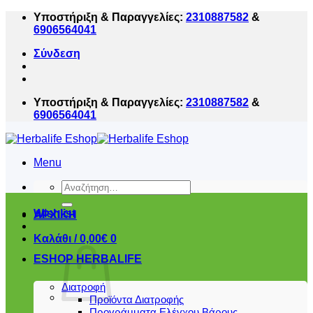
Μετάβαση
Υποστήριξη & Παραγγελίες:
2310887582
&
στο
6906564041
περιεχόμενο
Σύνδεση
Υποστήριξη & Παραγγελίες:
2310887582
&
6906564041
Menu
Αναζήτηση
για:
Wishlist
ΑΡΧΙΚΗ
Καλάθι /
0,00
€
0
ESHOP HERBALIFE
Διατροφή
Προϊόντα Διατροφής
Προγράμματα Ελέγχου Βάρους