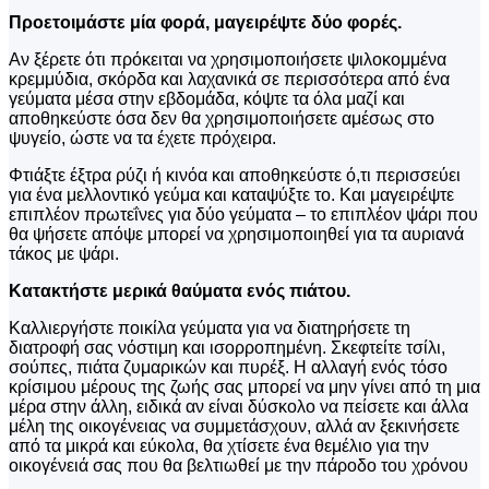
Προετοιμάστε μία φορά, μαγειρέψτε δύο φορές.
Αν ξέρετε ότι πρόκειται να χρησιμοποιήσετε ψιλοκομμένα
κρεμμύδια, σκόρδα και λαχανικά σε περισσότερα από ένα
γεύματα μέσα στην εβδομάδα, κόψτε τα όλα μαζί και
αποθηκεύστε όσα δεν θα χρησιμοποιήσετε αμέσως στο
ψυγείο, ώστε να τα έχετε πρόχειρα.
Φτιάξτε έξτρα ρύζι ή κινόα και αποθηκεύστε ό,τι περισσεύει
για ένα μελλοντικό γεύμα και καταψύξτε το. Και μαγειρέψτε
επιπλέον πρωτεΐνες για δύο γεύματα – το επιπλέον ψάρι που
θα ψήσετε απόψε μπορεί να χρησιμοποιηθεί για τα αυριανά
τάκος με ψάρι.
Κατακτήστε μερικά θαύματα ενός πιάτου.
Καλλιεργήστε ποικίλα γεύματα για να διατηρήσετε τη
διατροφή σας νόστιμη και ισορροπημένη. Σκεφτείτε τσίλι,
σούπες, πιάτα ζυμαρικών και πυρέξ. Η αλλαγή ενός τόσο
κρίσιμου μέρους της ζωής σας μπορεί να μην γίνει από τη μια
μέρα στην άλλη, ειδικά αν είναι δύσκολο να πείσετε και άλλα
μέλη της οικογένειας να συμμετάσχουν, αλλά αν ξεκινήσετε
από τα μικρά και εύκολα, θα χτίσετε ένα θεμέλιο για την
οικογένειά σας που θα βελτιωθεί με την πάροδο του χρόνου