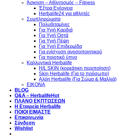
Άσκηση – Αθλητισμός – Fitness
Έξτρα Ενέργεια
Herbalife24 για αθλητές
Συμπληρώματα
Πολυβιταμίνες
Για Υγιή Καρδιά
Για Υγιή Οστά
Για Υγιή Πέψη
Για Υγιή Επιδερμίδα
Για ενίσχυση ανοσοποιητικού
Για ποιοτικό ύπνο
Καλλυντικά Herbalife
H/L SKIN (κορεάτικη περιποίηση)
Skin Herbalife (Για το πρόσωπο)
Αλόη Ηerbalife (Για Σώμα & Μαλλιά)
ΕΙΚΟΝΑ
BLOG
Q&A – Herbalife
ΠΛΑΝΟ ΕΚΠΤΩΣΕΩΝ
Η Εταιρεία Herbalife
ΠΟΙΟΙ ΕΙΜΑΣΤΕ
Επικοινωνία
Σύνδεση
Wishlist