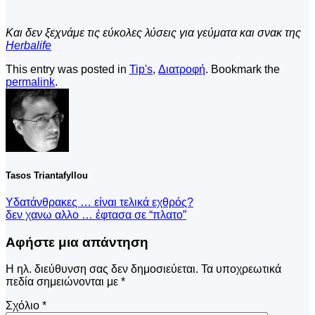
Και δεν ξεχνάμε τις εύκολες λύσεις για γεύματα και σνακ της
Herbalife
This entry was posted in
Tip's
,
Διατροφή
. Bookmark the
permalink
.
Tasos Triantafyllou
Yδατάνθρακες … είναι τελικά εχθρός?
δεν χανω αλλο … έφτασα σε “πλατο”
Αφήστε μια απάντηση
Η ηλ. διεύθυνση σας δεν δημοσιεύεται.
Τα υποχρεωτικά
πεδία σημειώνονται με
*
Σχόλιο
*