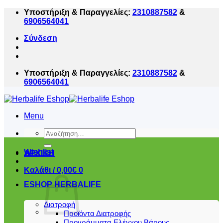
Μετάβαση
Υποστήριξη & Παραγγελίες:
2310887582
&
στο
6906564041
περιεχόμενο
Σύνδεση
Υποστήριξη & Παραγγελίες:
2310887582
&
6906564041
Menu
Αναζήτηση
για:
Wishlist
ΑΡΧΙΚΗ
Καλάθι /
0,00
€
0
ESHOP HERBALIFE
Διατροφή
Προϊόντα Διατροφής
Προγράμματα Ελέγχου Βάρους