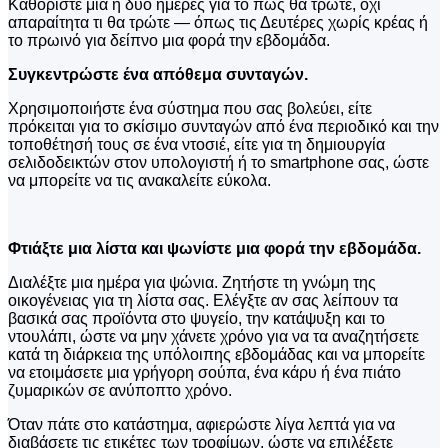
Καθορίστε μια ή δύο ημέρες για το πώς θα τρώτε, όχι
απαραίτητα τι θα τρώτε — όπως τις Δευτέρες χωρίς κρέας ή
το πρωινό για δείπνο μια φορά την εβδομάδα.
Συγκεντρώστε ένα απόθεμα συνταγών.
Χρησιμοποιήστε ένα σύστημα που σας βολεύει, είτε
πρόκειται για το σκίσιμο συνταγών από ένα περιοδικό και την
τοποθέτησή τους σε ένα ντοσιέ, είτε για τη δημιουργία
σελιδοδεικτών στον υπολογιστή ή το smartphone σας, ώστε
να μπορείτε να τις ανακαλείτε εύκολα.
Φτιάξτε μια λίστα και ψωνίστε μια φορά την εβδομάδα.
Διαλέξτε μια ημέρα για ψώνια. Ζητήστε τη γνώμη της
οικογένειας για τη λίστα σας. Ελέγξτε αν σας λείπουν τα
βασικά σας προϊόντα στο ψυγείο, την κατάψυξη και το
ντουλάπι, ώστε να μην χάνετε χρόνο για να τα αναζητήσετε
κατά τη διάρκεια της υπόλοιπης εβδομάδας και να μπορείτε
να ετοιμάσετε μια γρήγορη σούπα, ένα κάρυ ή ένα πιάτο
ζυμαρικών σε ανύποπτο χρόνο.
Όταν πάτε στο κατάστημα, αφιερώστε λίγα λεπτά για να
διαβάσετε τις ετικέτες των τροφίμων, ώστε να επιλέξετε