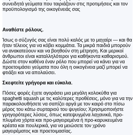
συνειδητά γεύματα που ταιριάζουν στις προτιμήσεις και τον
προϋπολογισμό της οικογένειάς σας
Αναθέστε ρόλους.
Ίσως ο σύζυγός σας είναι πολύ καλός με το μαχαίρι — και θα
ήταν τέλειος για να κόβει κομμάτια. Τα μικρά παιδιά μπορούν
να ανακατεύουν και να βοηθούν στη μέτρηση. Και μερικοί
άνθρωποι είναι καταλληλότεροι για καθήκοντα καθαρισμού.
Δώστε στον καθένα έναν ρόλο που μπορεί να κάνει για να
προετοιμάσει γεύματα που όλη η οικογένεια μαζί μπορεί να
φτιάξει και να απολαύσει.
Σκεφτείτε γρήγορα και εύκολα.
Πόσες φορές έχετε αγοράσει μια μεγάλη κολοκύθα για
spaghetti squash με τις καλύτερες προθέσεις, μόνο για να την
παρακολουθήσετε να σαπίζει αργά με τον καιρό στο πίσω
μέρος του κάτω συρταριού του ψυγείου; Χρησιμοποιήστε
γρηγορότερες λύσεις, όπως κατεψυγμένα λαχανικά, προ-
πλυμένα χόρτα και προ-μαγειρεμένα ή προ-καρυκευμένα
κρέατα και πουλερικά, για να μειώσετε τον χρόνο
μαγειρέματος και προετοιμασίας.