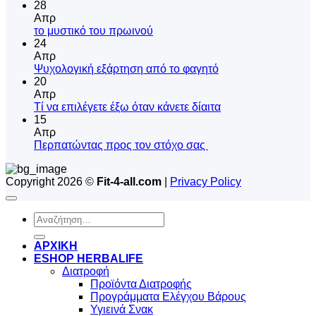
28
Απρ
Δεν
το μυστικό του πρωινού
υπάρχουν
24
σχόλια
Απρ
στο
Δεν
Ψυχολογική εξάρτηση από το φαγητό
το
υπάρχουν
20
μυστικό
σχόλια
Απρ
του
στο
Δεν
Tί να επιλέγετε έξω όταν κάνετε δίαιτα
πρωινού
Ψυχολογική
υπάρχουν
15
εξάρτηση
σχόλια
Απρ
από
στο
Δεν
Περπατώντας προς τον στόχο σας
το
Tί
υπάρχουν
φαγητό
να
σχόλια
Copyright 2026 ©
Fit-4-all.com
|
Privacy Policy
στο
επιλέγετε
Περπατώντας
έξω
προς
όταν
Αναζήτηση
τον
κάνετε
για:
στόχο
δίαιτα
σας
ΑΡΧΙΚΗ
ESHOP HERBALIFE
Διατροφή
Προϊόντα Διατροφής
Προγράμματα Ελέγχου Βάρους
Υγιεινά Σνακ