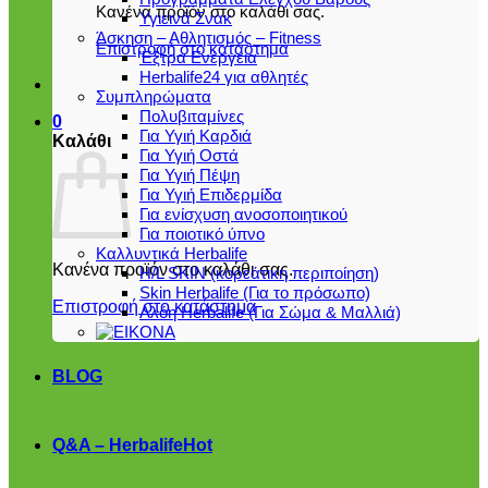
Κανένα προϊόν στο καλάθι σας.
Υγιεινά Σνακ
Άσκηση – Αθλητισμός – Fitness
Επιστροφή στο κατάστημα
Έξτρα Ενέργεια
Herbalife24 για αθλητές
Συμπληρώματα
Πολυβιταμίνες
0
Για Υγιή Καρδιά
Καλάθι
Για Υγιή Οστά
Για Υγιή Πέψη
Για Υγιή Επιδερμίδα
Για ενίσχυση ανοσοποιητικού
Για ποιοτικό ύπνο
Καλλυντικά Herbalife
Κανένα προϊόν στο καλάθι σας.
H/L SKIN (κορεάτικη περιποίηση)
Skin Herbalife (Για το πρόσωπο)
Επιστροφή στο κατάστημα
Αλόη Ηerbalife (Για Σώμα & Μαλλιά)
BLOG
Q&A – Herbalife