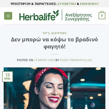
Μετάβαση
ΥΠΟΣΤΉΡΙΞΗ & ΠΑΡΑΓΓΕΛΊΕΣ:
2310887582
&
6906564041
στο
περιεχόμενο
0
TIP'S
,
ΔΙΑΤΡΟΦΉ
Δεν μπορώ να κόψω το βραδινό
φαγητό!
POSTED ON
13 ΜΑΪ́ΟΥ 2020
BY
TASOS TRIANTAFYLLOU
13
Μάι