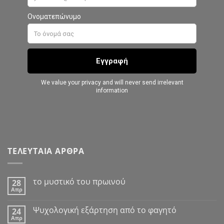
ΤΕΛΕΥΤΑΙΑ ΑΡΘΡΑ
το μυστικό του πρωινού
28
Απρ
Δεν
υπάρχουν
σχόλια
Ψυχολογική εξάρτηση από το φαγητό
24
στο
Απρ
το
Δεν