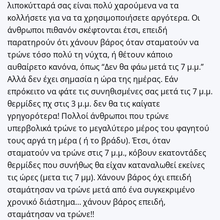
λιποκύτταρά σας είναι πολύ χαρούμενα να τα
κολλήσετε για να τα χρησιμοποιήσετε αργότερα. Οι
άνθρωποι πιθανόν σκέφτονται έτσι, επειδή
παρατηρούν ότι χάνουν βάρος όταν σταματούν να
τρώνε τόσο πολύ τη νύχτα, ή θέτουν κάποιο
αυθαίρετο κανόνα, όπως “Δεν θα φάω μετά τις 7 μ.μ.”
Αλλά δεν έχει σημασία η ώρα της ημέρας. Εάν
επρόκειτο να φάτε τις συνηθισμένες σας μετά τις 7 μ.μ.
θερμίδες πχ στις 3 μ.μ. δεν θα τις καίγατε
γρηγορότερα! Πολλοί άνθρωποι που τρώνε
υπερβολικά τρώνε το μεγαλύτερο μέρος του φαγητού
τους αργά τη μέρα ( ή το βράδυ). Έτσι, όταν
σταματούν να τρώνε στις 7 μ.μ., κόβουν εκατοντάδες
θερμίδες που συνήθως θα είχαν καταναλωθεί εκείνες
τις ώρες (μετα τις 7 μμ). Χάνουν βάρος όχι επειδή
σταμάτησαν να τρώνε μετά από ένα συγκεκριμένο
χρονικό διάστημα… χάνουν βάρος επειδή,
σταμάτησαν να τρώνε!!