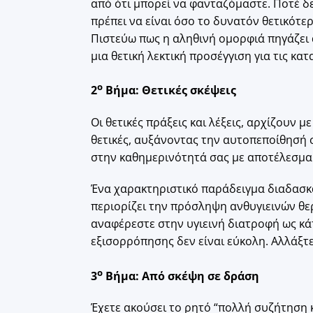
από ότι μπορεί να φανταζόμαστε. Ποτέ δ
πρέπει να είναι όσο το δυνατόν θετικότε
Πιστεύω πως η αληθινή ομορφιά πηγάζει 
μια θετική λεκτική προσέγγιση για τις κατ
ο
2
Βήμα: Θετικές σκέψεις
Οι θετικές πράξεις και λέξεις, αρχίζουν μ
θετικές, αυξάνοντας την αυτοπεποίθησή σ
στην καθημερινότητά σας με αποτέλεσμα
Ένα χαρακτηριστικό παράδειγμα διαδασκα
περιορίζει την πρόσληψη ανθυγιεινών θερ
αναφέρεστε στην υγιεινή διατροφή ως κάτ
εξισορρόπησης δεν είναι εύκολη. Αλλάξτε 
ο
3
Βήμα: Από σκέψη σε δράση
Έχετε ακούσει το ρητό “πολλή συζήτηση κα