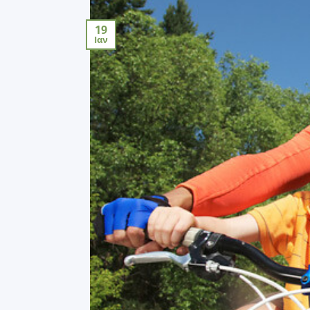
19
Ιαν