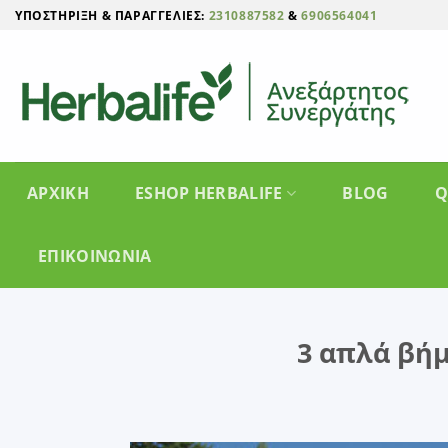
Μετάβαση
ΥΠΟΣΤΉΡΙΞΗ & ΠΑΡΑΓΓΕΛΊΕΣ:
2310887582
&
6906564041
στο
περιεχόμενο
ΑΡΧΙΚΗ
ESHOP HERBALIFE
BLOG
Q
ΕΠΙΚΟΙΝΩΝΊΑ
3 απλά βήμ