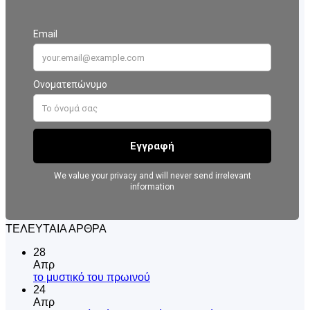
ΤΕΛΕΥΤΑΙΑ ΑΡΘΡΑ
28
Απρ
Δεν
το μυστικό του πρωινού
υπάρχουν
24
σχόλια
Απρ