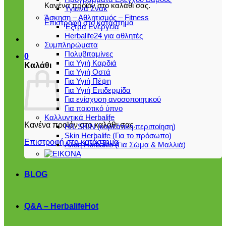
Κανένα προϊόν στο καλάθι σας.
Υγιεινά Σνακ
Άσκηση – Αθλητισμός – Fitness
Επιστροφή στο κατάστημα
Έξτρα Ενέργεια
Herbalife24 για αθλητές
Συμπληρώματα
Πολυβιταμίνες
0
Για Υγιή Καρδιά
Καλάθι
Για Υγιή Οστά
Για Υγιή Πέψη
Για Υγιή Επιδερμίδα
Για ενίσχυση ανοσοποιητικού
Για ποιοτικό ύπνο
Καλλυντικά Herbalife
Κανένα προϊόν στο καλάθι σας.
H/L SKIN (κορεάτικη περιποίηση)
Skin Herbalife (Για το πρόσωπο)
Επιστροφή στο κατάστημα
Αλόη Ηerbalife (Για Σώμα & Μαλλιά)
BLOG
Q&A – Herbalife