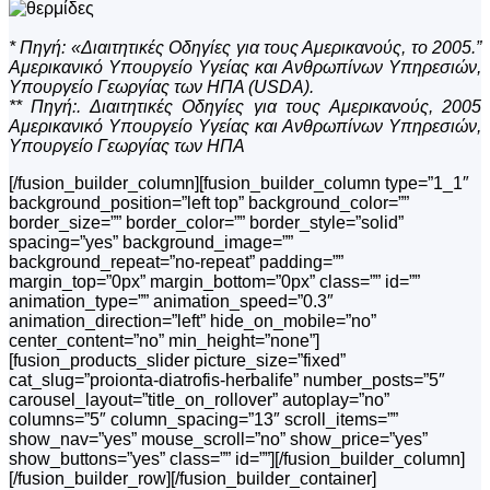
* Πηγή: «Διαιτητικές Οδηγίες για τους Αμερικανούς, το 2005.”
Αμερικανικό Υπουργείο Υγείας και Ανθρωπίνων Υπηρεσιών,
Υπουργείο Γεωργίας των ΗΠΑ (USDA).
** Πηγή:. Διαιτητικές Οδηγίες για τους Αμερικανούς, 2005
Αμερικανικό Υπουργείο Υγείας και Ανθρωπίνων Υπηρεσιών,
Υπουργείο Γεωργίας των ΗΠΑ
[/fusion_builder_column][fusion_builder_column type=”1_1″
background_position=”left top” background_color=””
border_size=”” border_color=”” border_style=”solid”
spacing=”yes” background_image=””
background_repeat=”no-repeat” padding=””
margin_top=”0px” margin_bottom=”0px” class=”” id=””
animation_type=”” animation_speed=”0.3″
animation_direction=”left” hide_on_mobile=”no”
center_content=”no” min_height=”none”]
[fusion_products_slider picture_size=”fixed”
cat_slug=”proionta-diatrofis-herbalife” number_posts=”5″
carousel_layout=”title_on_rollover” autoplay=”no”
columns=”5″ column_spacing=”13″ scroll_items=””
show_nav=”yes” mouse_scroll=”no” show_price=”yes”
show_buttons=”yes” class=”” id=””][/fusion_builder_column]
[/fusion_builder_row][/fusion_builder_container]