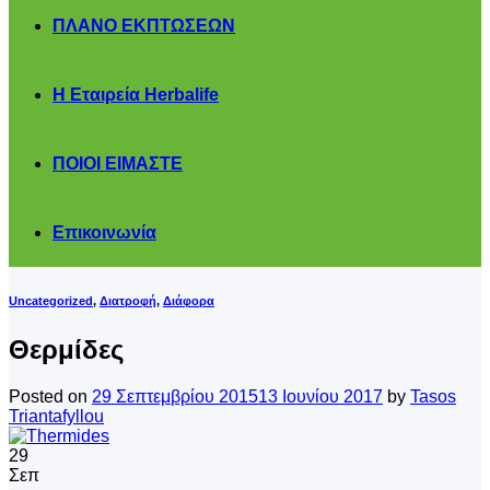
ΠΛΑΝΟ ΕΚΠΤΩΣΕΩΝ
Η Εταιρεία Herbalife
ΠΟΙΟΙ ΕΙΜΑΣΤΕ
Επικοινωνία
Uncategorized
,
Διατροφή
,
Διάφορα
Θερμίδες
Posted on
29 Σεπτεμβρίου 2015
13 Ιουνίου 2017
by
Tasos
Triantafyllou
29
Σεπ