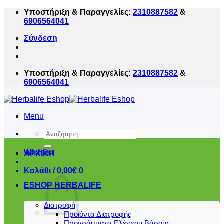
Μετάβαση
Υποστήριξη & Παραγγελίες:
2310887582
&
στο
6906564041
περιεχόμενο
Σύνδεση
Υποστήριξη & Παραγγελίες:
2310887582
&
6906564041
Menu
Αναζήτηση
για:
Wishlist
ΑΡΧΙΚΗ
Καλάθι /
0,00
€
0
ESHOP HERBALIFE
Διατροφή
Προϊόντα Διατροφής
Προγράμματα Ελέγχου Βάρους