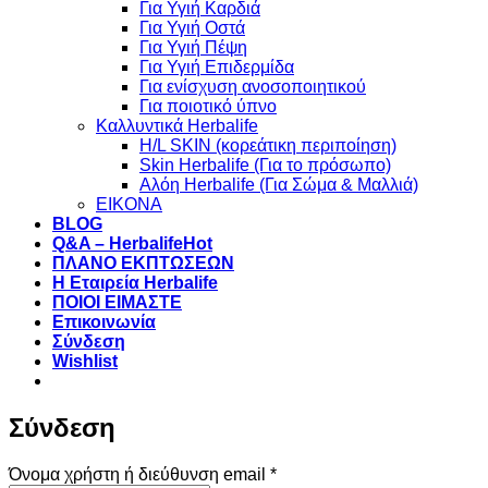
Για Υγιή Καρδιά
Για Υγιή Οστά
Για Υγιή Πέψη
Για Υγιή Επιδερμίδα
Για ενίσχυση ανοσοποιητικού
Για ποιοτικό ύπνο
Καλλυντικά Herbalife
H/L SKIN (κορεάτικη περιποίηση)
Skin Herbalife (Για το πρόσωπο)
Αλόη Ηerbalife (Για Σώμα & Μαλλιά)
ΕΙΚΟΝΑ
BLOG
Q&A – Herbalife
ΠΛΑΝΟ ΕΚΠΤΩΣΕΩΝ
Η Εταιρεία Herbalife
ΠΟΙΟΙ ΕΙΜΑΣΤΕ
Επικοινωνία
Σύνδεση
Wishlist
Σύνδεση
Απαιτείται
Όνομα χρήστη ή διεύθυνση email
*