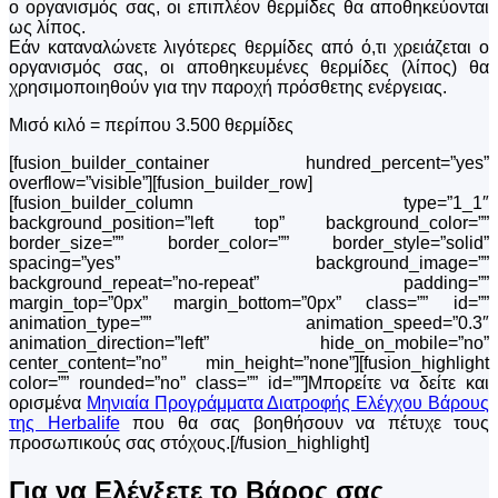
ο οργανισμός σας, οι επιπλέον θερμίδες θα αποθηκεύονται
ως λίπος.
Εάν καταναλώνετε λιγότερες θερμίδες από ό,τι χρειάζεται ο
οργανισμός σας, οι αποθηκευμένες θερμίδες (λίπος) θα
χρησιμοποιηθούν για την παροχή πρόσθετης ενέργειας.
Μισό κιλό = περίπου 3.500 θερμίδες
[fusion_builder_container hundred_percent=”yes”
overflow=”visible”][fusion_builder_row]
[fusion_builder_column type=”1_1″
background_position=”left top” background_color=””
border_size=”” border_color=”” border_style=”solid”
spacing=”yes” background_image=””
background_repeat=”no-repeat” padding=””
margin_top=”0px” margin_bottom=”0px” class=”” id=””
animation_type=”” animation_speed=”0.3″
animation_direction=”left” hide_on_mobile=”no”
center_content=”no” min_height=”none”][fusion_highlight
color=”” rounded=”no” class=”” id=””]Μπορείτε να δείτε και
ορισμένα
Μηνιαία Προγράμματα Διατροφής Ελέγχου Βάρους
της Herbalife
που θα σας βοηθήσουν να πέτυχε τους
προσωπικούς σας στόχους.[/fusion_highlight]
Για να Ελέγξετε το Βάρος σας