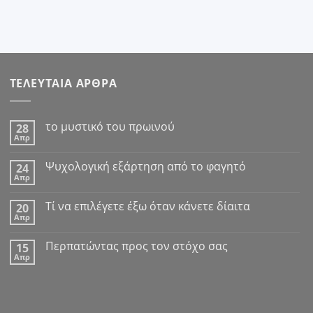
ΤΕΛΕΥΤΑΙΑ ΑΡΘΡΑ
το μυστικό του πρωινού
28
Απρ
Δεν
υπάρχουν
σχόλια
Ψυχολογική εξάρτηση από το φαγητό
24
στο
Απρ
το
Δεν
μυστικό
υπάρχουν
του
σχόλια
Tί να επιλέγετε έξω όταν κάνετε δίαιτα
πρωινού
20
στο
Απρ
Ψυχολογική
Δεν
εξάρτηση
υπάρχουν
από
σχόλια
Περπατώντας προς τον στόχο σας
το
15
στο
φαγητό
Απρ
Tί
Δεν
να
υπάρχουν
επιλέγετε
σχόλια
έξω
στο
όταν
Περπατώντας
κάνετε
προς
δίαιτα