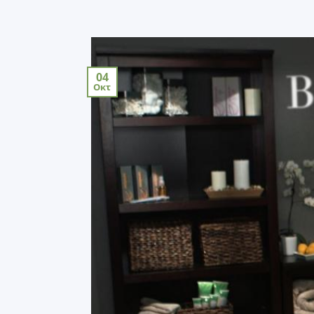
04
Οκτ