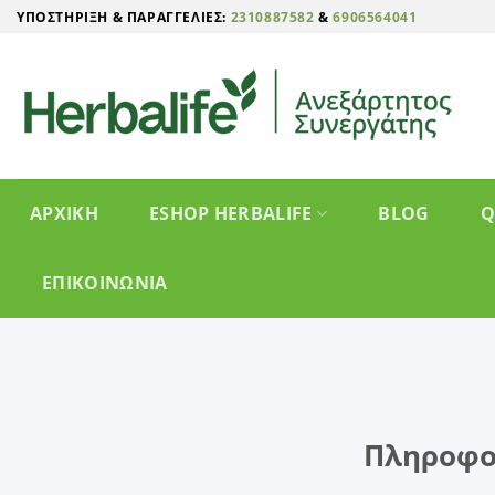
Μετάβαση
ΥΠΟΣΤΉΡΙΞΗ & ΠΑΡΑΓΓΕΛΊΕΣ:
2310887582
&
6906564041
στο
περιεχόμενο
ΑΡΧΙΚΗ
ESHOP HERBALIFE
BLOG
Q
ΕΠΙΚΟΙΝΩΝΊΑ
Πληροφορ