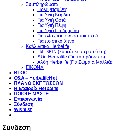
Συμπληρώματα
Πολυβιταμίνες
Για Υγιή Καρδιά
Για Υγιή Οστά
Για Υγιή Πέψη
Για Υγιή Επιδερμίδα
Για ενίσχυση ανοσοποιητικού
Για ποιοτικό ύπνο
Καλλυντικά Herbalife
H/L SKIN (κορεάτικη περιποίηση)
Skin Herbalife (Για το πρόσωπο)
Αλόη Ηerbalife (Για Σώμα & Μαλλιά)
ΕΙΚΟΝΑ
BLOG
Q&A – Herbalife
ΠΛΑΝΟ ΕΚΠΤΩΣΕΩΝ
Η Εταιρεία Herbalife
ΠΟΙΟΙ ΕΙΜΑΣΤΕ
Επικοινωνία
Σύνδεση
Wishlist
Σύνδεση