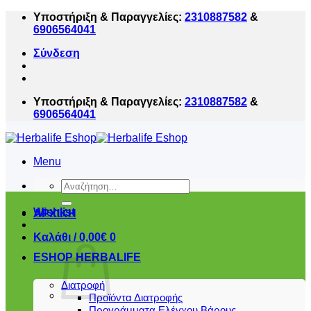
Μετάβαση
Υποστήριξη & Παραγγελίες:
2310887582
&
στο
6906564041
περιεχόμενο
Σύνδεση
Υποστήριξη & Παραγγελίες:
2310887582
&
6906564041
Menu
Αναζήτηση
για:
Wishlist
ΑΡΧΙΚΗ
Καλάθι /
0,00
€
0
ESHOP HERBALIFE
Διατροφή
Προϊόντα Διατροφής
Προγράμματα Ελέγχου Βάρους