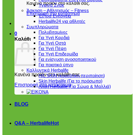
Κανένα προϊόν στο καλάθι σας.
Υγιεινά Σνακ
Άσκηση – Αθλητισμός – Fitness
Επιστροφή στο κατάστημα
Έξτρα Ενέργεια
Herbalife24 για αθλητές
Συμπληρώματα
Πολυβιταμίνες
0
Για Υγιή Καρδιά
Καλάθι
Για Υγιή Οστά
Για Υγιή Πέψη
Για Υγιή Επιδερμίδα
Για ενίσχυση ανοσοποιητικού
Για ποιοτικό ύπνο
Καλλυντικά Herbalife
Κανένα προϊόν στο καλάθι σας.
H/L SKIN (κορεάτικη περιποίηση)
Skin Herbalife (Για το πρόσωπο)
Επιστροφή στο κατάστημα
Αλόη Ηerbalife (Για Σώμα & Μαλλιά)
BLOG
Q&A – Herbalife