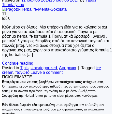
Posted on
11 Ιουλίου 2014
13 Ιουνίου 2017
by
Tasos
Triantafyllou
11
Ιούλ
Καλημέρα σε όλους. Μια υπέροχη ιδέα για το καλοκαίρι όχι
μονό για να απολαύσετε κάτι διαφορετικό. Παγωτό με
ρόφημα herbalife formula 1 Πραγματικά δροσερό , υγιεινό ,
με πολύ λιγότερες θερμίδες από ότι το κανονικό παγωτό και
πολλές βιταμίνες και άλλα στοιχεία που χρειάζεται ο
οργανισμός μας, χάριν στο υποκατάστατο γεύματος formula 1
της herbalife. […]
Continue reading
→
Posted in
Tip's
,
Uncategorized
,
Διατροφή
|
Tagged
ice
cream
,
παγωτό
Leave a comment
ΠΟΙΟΙ ΕΙΜΑΣΤΕ
Επιτρέψτε μου να σας βοηθήσω να πετύχετε τους στόχους σας.
Οι πελάτες έχουν περισσότερες πιθανότητες να επιτύχουν τους στόχους
τους με τα σωστά προϊόντα, τη σχέση τους με έναν Ανεξάρτητο
Συνεργάτη της Herbalife και με το να είναι μέρος μιας κοινότητας.
Εάν θέλετε δωρεάν εξατομικευμένη υποστήριξη για την επίτευξη των
στόχων σας επικοινωνήστε μαζί μου χρησιμοποιώντας τα παρακάτω
στοιχεία: