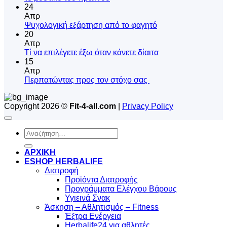
υπάρχουν
24
σχόλια
Απρ
στο
Δεν
Ψυχολογική εξάρτηση από το φαγητό
το
υπάρχουν
20
μυστικό
σχόλια
Απρ
του
στο
Δεν
Tί να επιλέγετε έξω όταν κάνετε δίαιτα
πρωινού
Ψυχολογική
υπάρχουν
15
εξάρτηση
σχόλια
Απρ
από
στο
Δεν
Περπατώντας προς τον στόχο σας
το
Tί
υπάρχουν
φαγητό
να
σχόλια
Copyright 2026 ©
Fit-4-all.com
|
Privacy Policy
στο
επιλέγετε
Περπατώντας
έξω
προς
όταν
Αναζήτηση
τον
κάνετε
για:
στόχο
δίαιτα
σας
ΑΡΧΙΚΗ
ESHOP HERBALIFE
Διατροφή
Προϊόντα Διατροφής
Προγράμματα Ελέγχου Βάρους
Υγιεινά Σνακ
Άσκηση – Αθλητισμός – Fitness
Έξτρα Ενέργεια
Herbalife24 για αθλητές