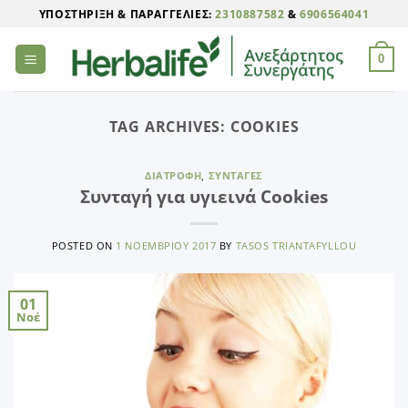
Μετάβαση
ΥΠΟΣΤΉΡΙΞΗ & ΠΑΡΑΓΓΕΛΊΕΣ:
2310887582
&
6906564041
στο
περιεχόμενο
0
TAG ARCHIVES:
COOKIES
ΔΙΑΤΡΟΦΉ
,
ΣΥΝΤΑΓΈΣ
Συνταγή για υγιεινά Cookies
POSTED ON
1 ΝΟΕΜΒΡΊΟΥ 2017
BY
TASOS TRIANTAFYLLOU
01
Νοέ