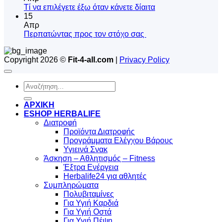
του
στο
Δεν
Tί να επιλέγετε έξω όταν κάνετε δίαιτα
πρωινού
Ψυχολογική
υπάρχουν
15
εξάρτηση
σχόλια
Απρ
από
στο
Δεν
Περπατώντας προς τον στόχο σας
το
Tί
υπάρχουν
φαγητό
να
σχόλια
Copyright 2026 ©
Fit-4-all.com
|
Privacy Policy
στο
επιλέγετε
Περπατώντας
έξω
προς
όταν
Αναζήτηση
τον
κάνετε
για:
στόχο
δίαιτα
σας
ΑΡΧΙΚΗ
ESHOP HERBALIFE
Διατροφή
Προϊόντα Διατροφής
Προγράμματα Ελέγχου Βάρους
Υγιεινά Σνακ
Άσκηση – Αθλητισμός – Fitness
Έξτρα Ενέργεια
Herbalife24 για αθλητές
Συμπληρώματα
Πολυβιταμίνες
Για Υγιή Καρδιά
Για Υγιή Οστά
Για Υγιή Πέψη