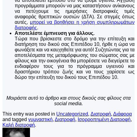
να αποτελέσει εμπόδιο στο να ζούμε υγιεινά. Αγχώδη
προγράμματα μπορούν να μας καταστήσουν ανίκανους
να πετύχουμε τις ημερήσιες διατροφικές τιμές
αναφοράς θρεπτικών ουσιών (ΔΤΑ). Σε στιγμές όπως
αυτές,
μπορεί να βοηθήσει η χρήση συμπληρωμάτων
διατροφής
.
Αποτελέστε έμπνευση για άλλους.
Τώρα που βρίσκεστε στο δρόμο για την επίτευξη και
διατήρηση του δικού σας Επιπέδου 10, ήρθε η ώρα να
φωνάξετε και να καυχηθείτε για αυτό! Συζητώντας για τα
αποτελέσματα της μεταμόρφωσης του σώματος σας με
φίλους και την οικογένεια θα μπορέσετε να διεγείρετε το
ενδιαφέρον τους για το πρόγραμμα υγιεινού και
δραστήριου τρόπου ζωής και να τους χαρίσετε ως
δώρο την επίτευξη του δικού τους Επιπέδου 10.
Μοιράστε αυτό το άρθρο και στους δικούς σας φίλους στα
social media.
This entry was posted in
Uncategorized
,
Διατροφή
,
Διάφορα
and tagged
γυμναστική
,
Διατροφή
,
Ισορροπημένη Διατροφή
,
Καλή διατροφή
.