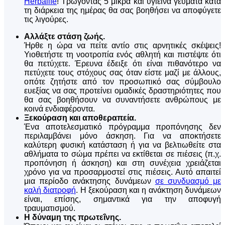
Herbalife
! Τρώγοντας 5 μικρά και υγιεινά γεύματα κατά
τη διάρκεια της ημέρας θα σας βοηθήσει να αποφύγετε
τις λιγούρες.
Αλλάξτε στάση ζωής.
Ήρθε η ώρα να πείτε αντίο στις αρνητικές σκέψεις!
Υιοθετήστε τη νοοτροπία ενός αθλητή και πιστέψτε ότι
θα πετύχετε. Έρευνα έδειξε ότι είναι πιθανότερο να
πετύχετε τους στόχους σας όταν είστε μαζί με άλλους,
οπότε ζητήστε από τον προσωπικό σας σύμβουλο
ευεξίας να σας προτείνει ομαδικές δραστηριότητες που
θα σας βοηθήσουν να συναντήσετε ανθρώπους με
κοινά ενδιαφέροντα.
Ξεκούραση και αποθεραπεία.
Ένα αποτελεσματικό πρόγραμμα προπόνησης δεν
περιλαμβάνει μόνο άσκηση. Για να αποκτήσετε
καλύτερη φυσική κατάσταση ή για να βελτιωθείτε στα
αθλήματα το σώμα πρέπει να εκτίθεται σε πιέσεις (π.χ.
προπόνηση ή άσκηση) και στη συνέχεια χρειάζεται
χρόνο για να προσαρμοστεί στις πιέσεις. Αυτό απαιτεί
μια περίοδο ανάκτησης δυνάμεων
σε συνδυασμό με
καλή διατροφή
. Η ξεκούραση και η ανάκτηση δυνάμεων
είναι, επίσης, σημαντικά για την αποφυγή
τραυματισμού.
Η δύναμη της πρωτεΐνης.