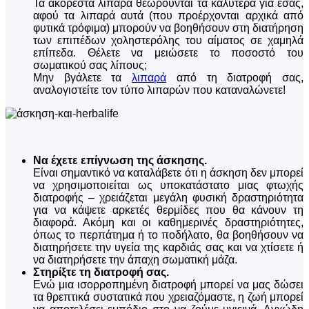
Τα ακόρεστα λιπαρά θεωρούνται τα καλύτερα για εσάς,
αφού τα λιπαρά αυτά (που προέρχονται αρχικά από
φυτικά τρόφιμα) μπορούν να βοηθήσουν στη διατήρηση
των επιπέδων χοληστερόλης του αίματος σε χαμηλά
επίπεδα. Θέλετε να μειώσετε το ποσοστό του
σωματικού σας λίπους;
Μην βγάλετε τα
λιπαρά
από τη διατροφή σας,
αναλογιστείτε τον τύπο λιπαρών που καταναλώνετε!
Να έχετε επίγνωση της άσκησης.
Είναι σημαντικό να καταλάβετε ότι η άσκηση δεν μπορεί
να χρησιμοποιείται ως υποκατάστατο μιας φτωχής
διατροφής – χρειάζεται μεγάλη φυσική δραστηριότητα
για να κάψετε αρκετές θερμίδες που θα κάνουν τη
διαφορά. Ακόμη και οι καθημερινές δραστηριότητες,
όπως το περπάτημα ή το ποδήλατο, θα βοηθήσουν να
διατηρήσετε την υγεία της καρδιάς σας και να χτίσετε ή
να διατηρήσετε την άπαχη σωματική μάζα.
Στηρίξτε τη διατροφή σας.
Ενώ μια ισορροπημένη διατροφή μπορεί να μας δώσει
τα θρεπτικά συστατικά που χρειαζόμαστε, η ζωή μπορεί