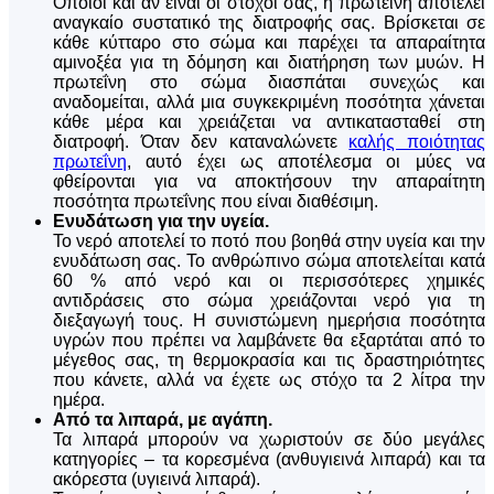
Όποιοι και αν είναι οι στόχοι σας, η πρωτεΐνη αποτελεί
αναγκαίο συστατικό της διατροφής σας. Βρίσκεται σε
κάθε κύτταρο στο σώμα και παρέχει τα απαραίτητα
αμινοξέα για τη δόμηση και διατήρηση των μυών. Η
πρωτεΐνη στο σώμα διασπάται συνεχώς και
αναδομείται, αλλά μια συγκεκριμένη ποσότητα χάνεται
κάθε μέρα και χρειάζεται να αντικατασταθεί στη
διατροφή. Όταν δεν καταναλώνετε
καλής ποιότητας
πρωτεΐνη
, αυτό έχει ως αποτέλεσμα οι μύες να
φθείρονται για να αποκτήσουν την απαραίτητη
ποσότητα πρωτεΐνης που είναι διαθέσιμη.
Ενυδάτωση για την υγεία.
Το νερό αποτελεί το ποτό που βοηθά στην υγεία και την
ενυδάτωση σας. Το ανθρώπινο σώμα αποτελείται κατά
60 % από νερό και οι περισσότερες χημικές
αντιδράσεις στο σώμα χρειάζονται νερό για τη
διεξαγωγή τους. Η συνιστώμενη ημερήσια ποσότητα
υγρών που πρέπει να λαμβάνετε θα εξαρτάται από το
μέγεθος σας, τη θερμοκρασία και τις δραστηριότητες
που κάνετε, αλλά να έχετε ως στόχο τα 2 λίτρα την
ημέρα.
Από τα λιπαρά, με αγάπη.
Τα λιπαρά μπορούν να χωριστούν σε δύο μεγάλες
κατηγορίες – τα κορεσμένα (ανθυγιεινά λιπαρά) και τα
ακόρεστα (υγιεινά λιπαρά).