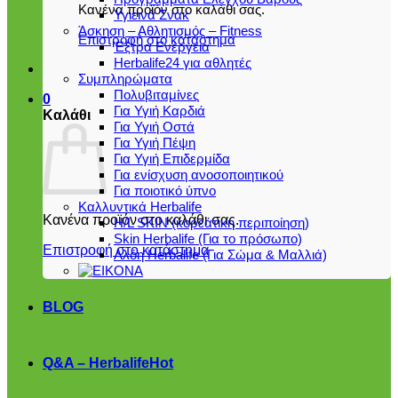
Κανένα προϊόν στο καλάθι σας.
Υγιεινά Σνακ
Άσκηση – Αθλητισμός – Fitness
Επιστροφή στο κατάστημα
Έξτρα Ενέργεια
Herbalife24 για αθλητές
Συμπληρώματα
Πολυβιταμίνες
0
Για Υγιή Καρδιά
Καλάθι
Για Υγιή Οστά
Για Υγιή Πέψη
Για Υγιή Επιδερμίδα
Για ενίσχυση ανοσοποιητικού
Για ποιοτικό ύπνο
Καλλυντικά Herbalife
Κανένα προϊόν στο καλάθι σας.
H/L SKIN (κορεάτικη περιποίηση)
Skin Herbalife (Για το πρόσωπο)
Επιστροφή στο κατάστημα
Αλόη Ηerbalife (Για Σώμα & Μαλλιά)
BLOG
Q&A – Herbalife