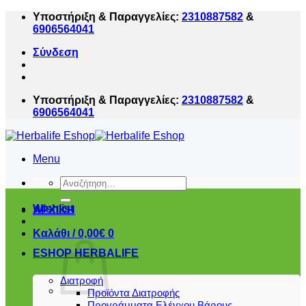
Μετάβαση
Υποστήριξη & Παραγγελίες:
2310887582
&
στο
6906564041
περιεχόμενο
Σύνδεση
Υποστήριξη & Παραγγελίες:
2310887582
&
6906564041
Menu
Αναζήτηση
για:
Wishlist
ΑΡΧΙΚΗ
Καλάθι /
0,00
€
0
ESHOP HERBALIFE
Διατροφή
Προϊόντα Διατροφής
Προγράμματα Ελέγχου Βάρους