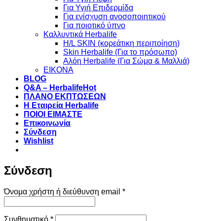
Για Υγιή Επιδερμίδα
Για ενίσχυση ανοσοποιητικού
Για ποιοτικό ύπνο
Καλλυντικά Herbalife
H/L SKIN (κορεάτικη περιποίηση)
Skin Herbalife (Για το πρόσωπο)
Αλόη Ηerbalife (Για Σώμα & Μαλλιά)
ΕΙΚΟΝΑ
BLOG
Q&A – Herbalife
ΠΛΑΝΟ ΕΚΠΤΩΣΕΩΝ
Η Εταιρεία Herbalife
ΠΟΙΟΙ ΕΙΜΑΣΤΕ
Επικοινωνία
Σύνδεση
Wishlist
Σύνδεση
Απαιτείται
Όνομα χρήστη ή διεύθυνση email
*
Απαιτείται
Συνθηματικό
*