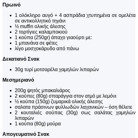
Πρωινό
1 ολόκληρο αυγό + 4 ασπράδια χτυπημένα σε ομελέτα
σε αντικολλητικό τηγάνι
½ muffin ολικής άλεσης
2 τορτίγιες καλαμποκιού
1 κούπα (250gr) άπαχο γιαούρτι με:
1 μπανάνα σε φέτες
λίγο μοσχοκάρυδο από πάνω
Δεκατιανό Σνακ
30g τυρί μοτσαρέλα χαμηλών λιπαρών
Μεσημεριανό
200g ψητός μπακαλιάρος
2 κούπες (80g) σπαράγγια στον ατμό με λεμόνι
½ κούπα (150g) ζυμαρικά ολικής άλεσης
σαλατα πράσινων φυλλωδών λαχανικών – όση θέλετε
2 κουταλιές σούπας (30g) σως σαλάτας χαμηλών
λιπαρών
1 κούπα (80g) μούρα
Απογευματινό Σνακ