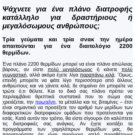
Ψάχνετε για ένα πλάνο διατροφής
κατάλληλο για δραστήριους ή
μεγαλόσωμους ανθρώπους;
Τρία γεύματα και τρία σνακ την ημέρα
απαιτούνται για ένα διαιτολόγιο 2200
θερμίδων.
Ένα πλάνο 2200 θερμίδων μπορεί να είναι πλάνο απώλειας
βάρους, αν είστε
πολύ μεγαλόσωμος
ή κάνετε
πολύ
γυμναστική
, αλλά ακόμα έχετε λίγα
παραπάνω κιλά
. ΄Ομως,
επειδή μπορείτε να φάτε λίγο περισσότερο από άλλους
ανθρώπους και να χάνετε κιλά, δε σημαίνει ότι μπορείτε να
τρώτε ό,τι θέλετε. Και το δικό σας πλάνο πρέπει να
περιλαμβάνει θρεπτικά συστατικά που το σώμα σας
χρειάζεται, την
πρωτεΐνη
, τα μέταλλα και τις βιταμίνες – έτσι
είναι σημαντικό να προσέξετε τον αριθμό των μερίδων των
διαφορετικών διατροφικών ομάδων που προτείνονται για
εσάς. Κατά αυτόν τον τρόπο, θα είστε σίγουροι ότι καλύπτετε
τις διατροφικές σας ανάγκες. Αν έχετε κοιτάξει τα
προγράμματα των χαμηλότερων θερμίδων μας, θα
παρατηρήσατε ότι είναι παρόμοια, απλά προσθέτουμε