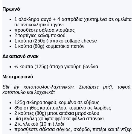
Πρωινό
1 ολόκληρο αυγό + 4 ασπράδια χτυπημένα σε ομελέτα
σε αντικολλητικό τηγάνι
προσθέστε σάλτσα ντομάτας
2 τορτίγιες καλαμποκιού
1 κούπα (250gr) άπαχο cottage cheese
1 κούπα (80g) κομματάκια πεπόνι
Δεκατιανό σνακ
½ κούπα (125g) άπαχο γιαούρτι βανίλια
Μεσημεριανό
Stir fry κοτόπουλου-λαχανικών. Σωτάρετε μαζί, τοφού,
κοτόπουλο και λαχανικά:
125g σκληρό τοφού, κομμένο σε κύβους
85g στήθος κοτόπουλου, κομμένο σε λωρίδες
2 κούπες (80g) μπουκετάκια μπρόκολου
μία μεγάλη χούφτα φρέσκα φύλλα σπανάκι
2 κ. γλυκού (10 ml) λάδι
προσθέστε σάλτσα σόγιας, σκόρδο, πιπέρι και τζίντζερ