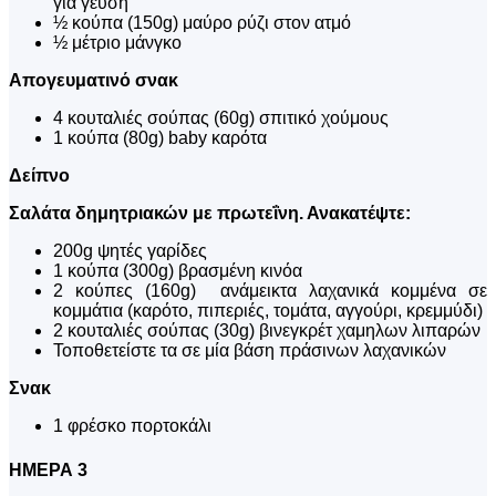
για γεύση
½ κούπα (150g) μαύρο ρύζι στον ατμό
½ μέτριο μάνγκο
Απογευματινό σνακ
4 κουταλιές σούπας (60g) σπιτικό χούμους
1 κούπα (80g) baby καρότα
Δείπνο
Σαλάτα δημητριακών με πρωτεΐνη. Ανακατέψτε:
200g ψητές γαρίδες
1 κούπα (300g) βρασμένη κινόα
2 κούπες (160g) ανάμεικτα λαχανικά κομμένα σε
κομμάτια (καρότο, πιπεριές, τομάτα, αγγούρι, κρεμμύδι)
2 κουταλιές σούπας (30g) βινεγκρέτ χαμηλων λιπαρών
Τοποθετείστε τα σε μία βάση πράσινων λαχανικών
Σνακ
1 φρέσκο πορτοκάλι
ΗΜΕΡΑ 3