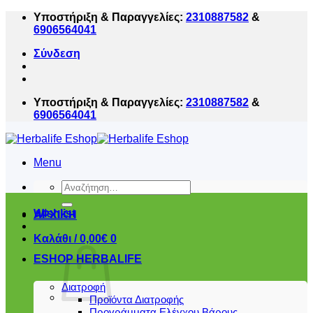
Μετάβαση
Υποστήριξη & Παραγγελίες:
2310887582
&
στο
6906564041
περιεχόμενο
Σύνδεση
Υποστήριξη & Παραγγελίες:
2310887582
&
6906564041
Menu
Αναζήτηση
για:
Wishlist
ΑΡΧΙΚΗ
Καλάθι /
0,00
€
0
ESHOP HERBALIFE
Διατροφή
Προϊόντα Διατροφής
Προγράμματα Ελέγχου Βάρους