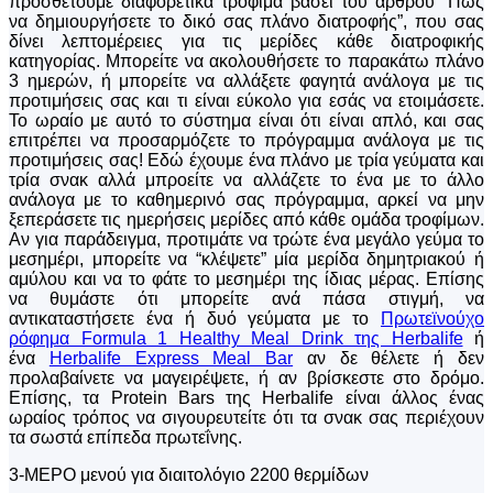
προσθέτουμε διαφορετικά τρόφιμα βάσει του άρθρου “Πώς
να δημιουργήσετε το δικό σας πλάνο διατροφής”, που σας
δίνει λεπτομέρειες για τις μερίδες κάθε διατροφικής
κατηγορίας. Μπορείτε να ακολουθήσετε το παρακάτω πλάνο
3 ημερών, ή μπορείτε να αλλάξετε φαγητά ανάλογα με τις
προτιμήσεις σας και τι είναι εύκολο για εσάς να ετοιμάσετε.
Το ωραίο με αυτό το σύστημα είναι ότι είναι απλό, και σας
επιτρέπει να προσαρμόζετε το πρόγραμμα ανάλογα με τις
προτιμήσεις σας! Εδώ έχουμε ένα πλάνο με τρία γεύματα και
τρία σνακ αλλά μπροείτε να αλλάζετε το ένα με το άλλο
ανάλογα με το καθημερινό σας πρόγραμμα, αρκεί να μην
ξεπεράσετε τις ημερήσεις μερίδες από κάθε ομάδα τροφίμων.
Αν για παράδειγμα, προτιμάτε να τρώτε ένα μεγάλο γεύμα το
μεσημέρι, μπορείτε να “κλέψετε” μία μερίδα δημητριακού ή
αμύλου και να το φάτε το μεσημέρι της ίδιας μέρας. Επίσης
να θυμάστε ότι μπορείτε ανά πάσα στιγμή, να
αντικαταστήσετε ένα ή δυό γεύματα με το
Πρωτεϊνούχο
ρόφημα Formula 1 Healthy Meal Drink της Herbalife
ή
ένα
Herbalife Express Meal Bar
αν δε θέλετε ή δεν
προλαβαίνετε να μαγειρέψετε, ή αν βρίσκεστε στο δρόμο.
Επίσης, τα Protein Bars της Herbalife είναι άλλος ένας
ωραίος τρόπος να σιγουρευτείτε ότι τα σνακ σας περιέχουν
τα σωστά επίπεδα πρωτεΐνης.
3-ΜΕΡΟ μενού για διαιτολόγιο 2200 θερμίδων