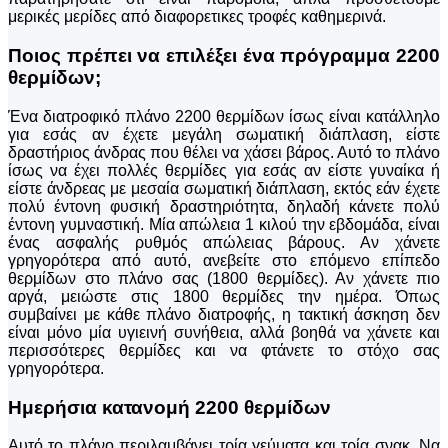
μερικές μερίδες από διαφορετικες τροφές καθημερινά.
Ποιος πρέπει να επιλέξει ένα πρόγραμμα 2200
θερμίδων;
Ένα διατροφικό πλάνο 2200 θερμίδων ίσως είναι κατάλληλο
για εσάς αν έχετε μεγάλη σωματική διάπλαση, είστε
δραστήριος άνδρας που θέλει να χάσει βάρος. Αυτό το πλάνο
ίσως να έχει πολλές θερμίδες για εσάς αν είστε γυναίκα ή
είστε άνδρεας με μεσαία σωματική διάπλαση, εκτός εάν έχετε
πολύ έντονη φυσική δραστηριότητα, δηλαδή κάνετε πολύ
έντονη γυμναστική. Μία απώλεια 1 κιλού την εβδομάδα, είναι
ένας ασφαλής ρυθμός απώλειας βάρους. Αν χάνετε
γρηγορότερα από αυτό, ανεβείτε στο επόμενο επίπεδο
θερμίδων στο πλάνο σας (1800 θερμίδες). Αν χάνετε πιο
αργά, μειώστε στις 1800 θερμίδες την ημέρα. Όπως
συμβαίνει με κάθε πλάνο διατροφής, η τακτική άσκηση δεν
είναι μόνο μία υγιεινή συνήθεια, αλλά βοηθά να χάνετε και
περισσότερες θερμίδες και να φτάνετε το στόχο σας
γρηγορότερα.
Ημερήσια κατανομή 2200 θερμίδων
Αυτό το πλάνο περιλαμβάνει τρία γεύματα και τρία σνακ. Να