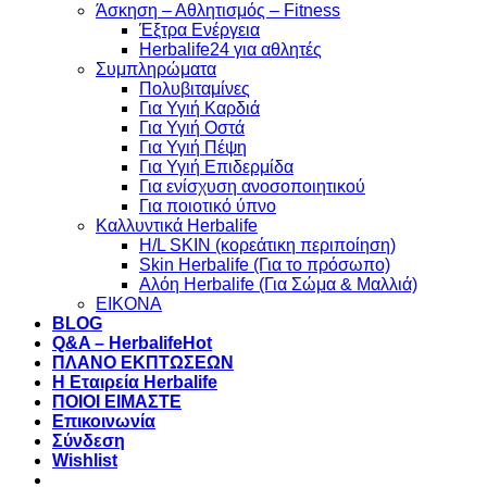
Άσκηση – Αθλητισμός – Fitness
Έξτρα Ενέργεια
Herbalife24 για αθλητές
Συμπληρώματα
Πολυβιταμίνες
Για Υγιή Καρδιά
Για Υγιή Οστά
Για Υγιή Πέψη
Για Υγιή Επιδερμίδα
Για ενίσχυση ανοσοποιητικού
Για ποιοτικό ύπνο
Καλλυντικά Herbalife
H/L SKIN (κορεάτικη περιποίηση)
Skin Herbalife (Για το πρόσωπο)
Αλόη Ηerbalife (Για Σώμα & Μαλλιά)
ΕΙΚΟΝΑ
BLOG
Q&A – Herbalife
ΠΛΑΝΟ ΕΚΠΤΩΣΕΩΝ
Η Εταιρεία Herbalife
ΠΟΙΟΙ ΕΙΜΑΣΤΕ
Επικοινωνία
Σύνδεση
Wishlist