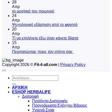
28
Απρ
Δεν
το μυστικό του πρωινού
υπάρχουν
24
σχόλια
Απρ
στο
Δεν
Ψυχολογική εξάρτηση από το φαγητό
το
υπάρχουν
20
μυστικό
σχόλια
Απρ
του
στο
Δεν
Tί να επιλέγετε έξω όταν κάνετε δίαιτα
πρωινού
Ψυχολογική
υπάρχουν
15
εξάρτηση
σχόλια
Απρ
από
στο
Δεν
Περπατώντας προς τον στόχο σας
το
Tί
υπάρχουν
φαγητό
να
σχόλια
Copyright 2026 ©
Fit-4-all.com
|
Privacy Policy
στο
επιλέγετε
Περπατώντας
έξω
προς
όταν
Αναζήτηση
τον
κάνετε
για:
στόχο
δίαιτα
σας
ΑΡΧΙΚΗ
ESHOP HERBALIFE
Διατροφή
Προϊόντα Διατροφής
Προγράμματα Ελέγχου Βάρους
Υγιεινά Σνακ