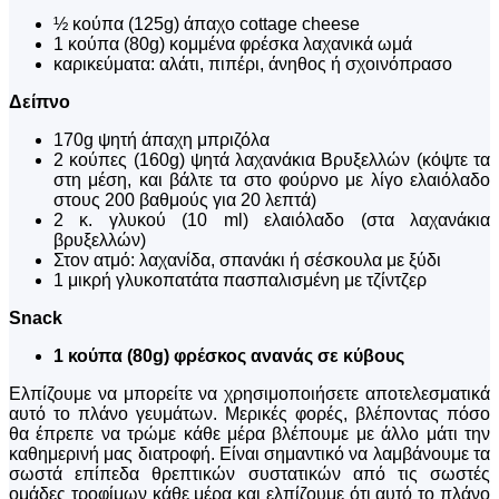
½ κούπα (125g) άπαχο cottage cheese
1 κούπα (80g) κομμένα φρέσκα λαχανικά ωμά
καρικεύματα: αλάτι, πιπέρι, άνηθος ή σχοινόπρασο
Δείπνο
170g ψητή άπαχη μπριζόλα
2 κούπες (160g) ψητά λαχανάκια Βρυξελλών (κόψτε τα
στη μέση, και βάλτε τα στο φούρνο με λίγο ελαιόλαδο
στους 200 βαθμούς για 20 λεπτά)
2 κ. γλυκού (10 ml) ελαιόλαδο (στα λαχανάκια
βρυξελλών)
Στον ατμό: λαχανίδα, σπανάκι ή σέσκουλα με ξύδι
1 μικρή γλυκοπατάτα πασπαλισμένη με τζίντζερ
Snack
1 κούπα (80g) φρέσκος ανανάς σε κύβους
Ελπίζουμε να μπορείτε να χρησιμοποιήσετε αποτελεσματικά
αυτό το πλάνο γευμάτων. Μερικές φορές, βλέποντας πόσο
θα έπρεπε να τρώμε κάθε μέρα βλέπουμε με άλλο μάτι την
καθημερινή μας διατροφή. Είναι σημαντικό να λαμβάνουμε τα
σωστά επίπεδα θρεπτικών συστατικών από τις σωστές
ομάδες τροφίμων κάθε μέρα και ελπίζουμε ότι αυτό το πλάνο