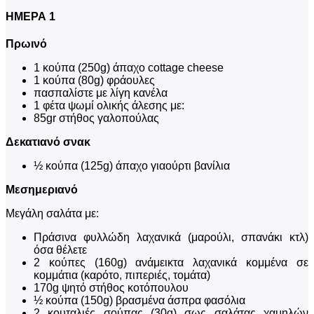
ΗΜΕΡΑ 1
Πρωινό
1 κούπα (250g) άπαχο cottage cheese
1 κούπα (80g) φράουλες
πασπαλίστε με λίγη κανέλα
1 φέτα ψωμί ολικής άλεσης με:
85gr στήθος γαλοπούλας
Δεκατιανό σνακ
½ κούπα (125g) άπαχο γιαούρτι βανίλια
Μεσημεριανό
Μεγάλη σαλάτα με:
Πράσινα φυλλώδη λαχανικά (μαρούλι, σπανάκι κτλ)
όσα θέλετε
2 κούπες (160g) ανάμεικτα λαχανικά κομμένα σε
κομμάτια (καρότο, πιπεριές, τομάτα)
170g ψητό στήθος κοτόπουλου
½ κούπα (150g) βρασμένα άσπρα φασόλια
2 κουταλιές σούπας (30g) σως σαλάτας χαμηλών