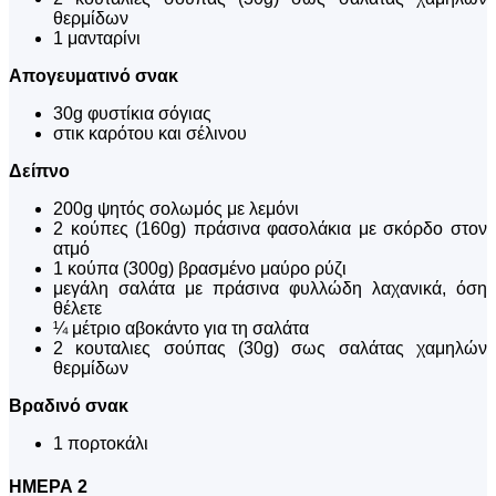
θερμίδων
1 μανταρίνι
Απογευματινό σνακ
30g φυστίκια σόγιας
στικ καρότου και σέλινου
Δείπνο
200g ψητός σολωμός με λεμόνι
2 κούπες (160g) πράσινα φασολάκια με σκόρδο στον
ατμό
1 κούπα (300g) βρασμένο μαύρο ρύζι
μεγάλη σαλάτα με πράσινα φυλλώδη λαχανικά, όση
θέλετε
¼ μέτριο αβοκάντο για τη σαλάτα
2 κουταλιες σούπας (30g) σως σαλάτας χαμηλών
θερμίδων
Βραδινό σνακ
1 πορτοκάλι
ΗΜΕΡΑ 2