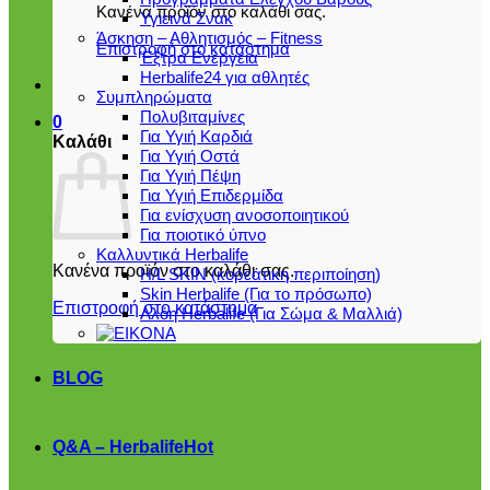
Κανένα προϊόν στο καλάθι σας.
Υγιεινά Σνακ
Άσκηση – Αθλητισμός – Fitness
Επιστροφή στο κατάστημα
Έξτρα Ενέργεια
Herbalife24 για αθλητές
Συμπληρώματα
Πολυβιταμίνες
0
Για Υγιή Καρδιά
Καλάθι
Για Υγιή Οστά
Για Υγιή Πέψη
Για Υγιή Επιδερμίδα
Για ενίσχυση ανοσοποιητικού
Για ποιοτικό ύπνο
Καλλυντικά Herbalife
Κανένα προϊόν στο καλάθι σας.
H/L SKIN (κορεάτικη περιποίηση)
Skin Herbalife (Για το πρόσωπο)
Επιστροφή στο κατάστημα
Αλόη Ηerbalife (Για Σώμα & Μαλλιά)
BLOG
Q&A – Herbalife