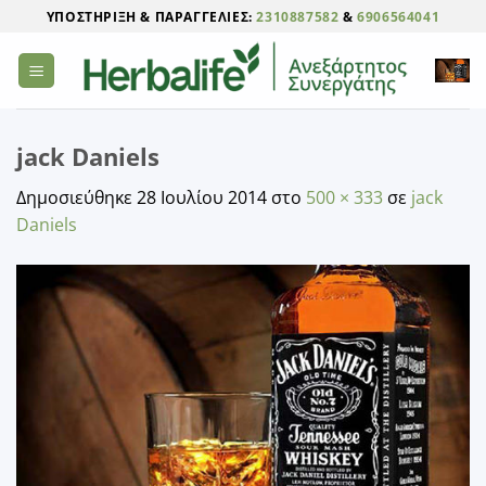
Μετάβαση
ΥΠΟΣΤΉΡΙΞΗ & ΠΑΡΑΓΓΕΛΊΕΣ:
2310887582
&
6906564041
στο
περιεχόμενο
jack Daniels
Δημοσιεύθηκε
28 Ιουλίου 2014
στο
500 × 333
σε
jack
Daniels