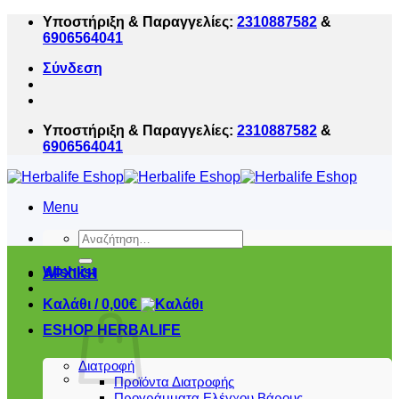
Μετάβαση
Υποστήριξη & Παραγγελίες:
2310887582
&
στο
6906564041
περιεχόμενο
Σύνδεση
Υποστήριξη & Παραγγελίες:
2310887582
&
6906564041
Menu
Αναζήτηση
για:
Wishlist
ΑΡΧΙΚΗ
Καλάθι /
0,00
€
ESHOP HERBALIFE
Διατροφή
Προϊόντα Διατροφής
Προγράμματα Ελέγχου Βάρους