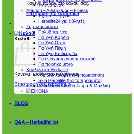
Κανένα προϊόν στο καλάθι σας.
Υγιεινά Σνακ
Άσκηση – Αθλητισμός – Fitness
Επιστροφή στο κατάστημα
Έξτρα Ενέργεια
Herbalife24 για αθλητές
Συμπληρώματα
Πολυβιταμίνες
Για Υγιή Καρδιά
Καλάθι
Για Υγιή Οστά
Για Υγιή Πέψη
Για Υγιή Επιδερμίδα
Για ενίσχυση ανοσοποιητικού
Για ποιοτικό ύπνο
Καλλυντικά Herbalife
Κανένα προϊόν στο καλάθι σας.
H/L SKIN (κορεάτικη περιποίηση)
Skin Herbalife (Για το πρόσωπο)
Επιστροφή στο κατάστημα
Αλόη Ηerbalife (Για Σώμα & Μαλλιά)
BLOG
Q&A – Herbalife