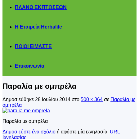
ΠΛΑΝΟ ΕΚΠΤΩΣΕΩΝ
Η Εταιρεία Herbalife
ΠΟΙΟΙ ΕΙΜΑΣΤΕ
Επικοινωνία
Παραλία με ομπρέλα
Δημοσιεύθηκε
28 Ιουλίου 2014
στο
500 × 364
σε
Παραλία με
ομπρέλα
Παραλία με ομπρέλα
Δημοσιεύστε ένα σχόλιο
ή αφήστε μία ιχνηλασία:
URL
Ιχνηλασίας
.