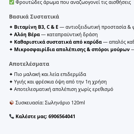
Φρουτώδες άρωμα που αναζωογονεί τις αισθήσεις
Βασικά Συστατικά
✦
Βιταμίνη Β3, C & Ε
— αντιοξειδωτική προστασία & 
✦
Αλόη Βέρα
— καταπραϋντική δράση
✦
Καθαριστικά συστατικά από καρύδα
— απαλός κα
✦
Μικροσφαιρίδια απολέπισης & σπόροι μούρων
—
Αποτελέσματα
✦ Πιο μαλακή και λεία επιδερμίδα
✦ Υγιής και φρέσκια όψη από την 1η χρήση
✦ Αποτελεσματική απολέπιση χωρίς ερεθισμό
Συσκευασία: Σωληνάριο 120ml
Καλέστε μας: 6906564041