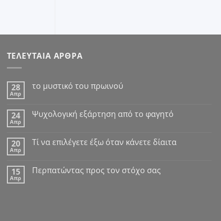
ΤΕΛΕΥΤΑΙΑ ΑΡΘΡΑ
το μυστικό του πρωινού
28
Απρ
Δεν
υπάρχουν
σχόλια
Ψυχολογική εξάρτηση από το φαγητό
24
στο
Απρ
το
Δεν
μυστικό
υπάρχουν
του
σχόλια
Tί να επιλέγετε έξω όταν κάνετε δίαιτα
πρωινού
20
στο
Απρ
Ψυχολογική
Δεν
εξάρτηση
υπάρχουν
από
σχόλια
Περπατώντας προς τον στόχο σας
το
15
στο
φαγητό
Απρ
Tί
Δεν
να
υπάρχουν
επιλέγετε
σχόλια
έξω
στο
όταν
Περπατώντας
κάνετε
προς
δίαιτα
τον