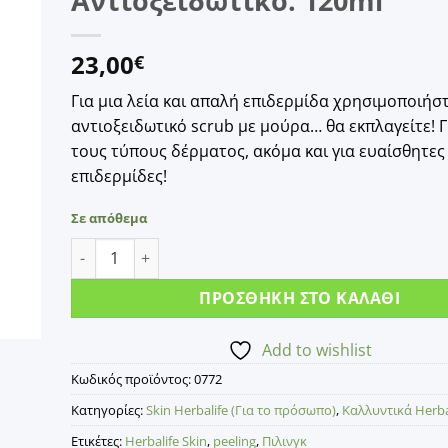
Αντιοξειδωτικό. 120ml
23,00
€
Για μια λεία και απαλή επιδερμίδα χρησιμοποιήστ
αντιοξειδωτικό scrub με μούρα… θα εκπλαγείτε! 
τους τύπους δέρματος, ακόμα και για ευαίσθητες
επιδερμίδες!
Σε απόθεμα
Herbalife Skin Scrub Απολέπισης. Με Μούρα & Βιταμ
ΠΡΟΣΘΉΚΗ ΣΤΟ ΚΑΛΆΘΙ
Add to wishlist
Κωδικός προϊόντος:
0772
Κατηγορίες:
Skin Herbalife (Για το πρόσωπο)
,
Καλλυντικά Herba
Ετικέτες:
Herbalife Skin
,
peeling
,
Πιλινγκ