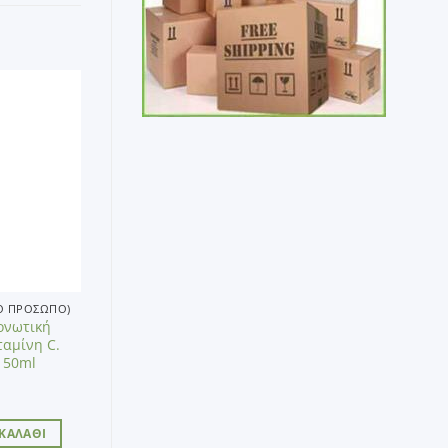
Add to
wishlist
ΤΟ ΠΡΌΣΩΠΟ)
Τονωτική
ταμίνη C.
 50ml
ΚΑΛΆΘΙ