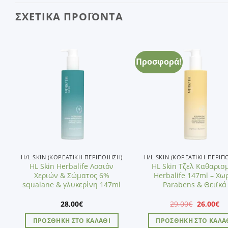
ΣΧΕΤΙΚΆ ΠΡΟΪΌΝΤΑ
Προσφορά!
Add to
A
wishlist
wi
H/L SKIN (ΚΟΡΕΆΤΙΚΗ ΠΕΡΙΠΟΊΗΣΗ)
H/L SKIN (ΚΟΡΕΆΤΙΚΗ ΠΕΡΙΠ
HL Skin Herbalife Λοσιόν
HL Skin Τζελ Καθαρισ
Χεριών & Σώματος 6%
Herbalife 147ml – Χω
squalane & γλυκερίνη 147ml
Parabens & Θειϊκά
Original
Η
28,00
€
29,00
€
26,00
€
price
τρ
was:
τι
ΠΡΟΣΘΉΚΗ ΣΤΟ ΚΑΛΆΘΙ
ΠΡΟΣΘΉΚΗ ΣΤΟ ΚΑΛΆ
29,00€.
εί