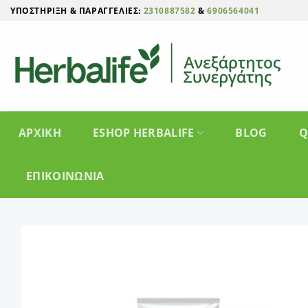
Μετάβαση
ΥΠΟΣΤΉΡΙΞΗ & ΠΑΡΑΓΓΕΛΊΕΣ:
2310887582
&
6906564041
στο
περιεχόμενο
ΑΡΧΙΚΗ
ESHOP HERBALIFE
BLOG
Q
ΕΠΙΚΟΙΝΩΝΊΑ
Add
wish