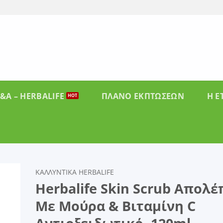
&A – HERBALIFE
ΠΛΑΝΟ ΕΚΠΤΩΣΕΩΝ
Η Ε
ΚΑΛΛΥΝΤΙΚΆ HERBALIFE
Herbalife Skin Scrub Απολέ
 to
Με Μούρα & Βιταμίνη C
list