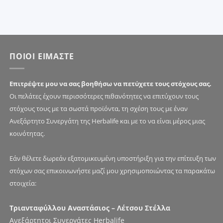
26
ΠΟΙΟΙ ΕΙΜΑΣΤΕ
Επιτρέψτε μου να σας βοηθήσω να πετύχετε τους στόχους σας.
Οι πελάτες έχουν περισσότερες πιθανότητες να επιτύχουν τους
στόχους τους με τα σωστά προϊόντα, τη σχέση τους με έναν
Ανεξάρτητο Συνεργάτη της Herbalife και με το να είναι μέρος μιας
κοινότητας.
Εάν θέλετε δωρεάν εξατομικευμένη υποστήριξη για την επίτευξη των
στόχων σας επικοινωνήστε μαζί μου χρησιμοποιώντας τα παρακάτω
στοιχεία:
Τριανταφύλλου Αναστάσιος – Λέτσου Στέλλα
Ανεξάρτητοι Συνεργάτες Herbalife