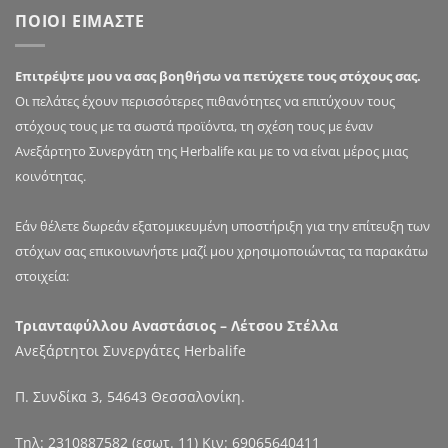
ΠΟΙΟΙ ΕΙΜΑΣΤΕ
Επιτρέψτε μου να σας βοηθήσω να πετύχετε τους στόχους σας.
Οι πελάτες έχουν περισσότερες πιθανότητες να επιτύχουν τους
στόχους τους με τα σωστά προϊόντα, τη σχέση τους με έναν
Ανεξάρτητο Συνεργάτη της Herbalife και με το να είναι μέρος μιας
κοινότητας.
Εάν θέλετε δωρεάν εξατομικευμένη υποστήριξη για την επίτευξη των
στόχων σας επικοινωνήστε μαζί μου χρησιμοποιώντας τα παρακάτω
στοιχεία:
Τριανταφύλλου Αναστάσιος – Λέτσου Στέλλα
Ανεξάρτητοι Συνεργάτες Herbalife
Π. Συνδίκα 3, 54643 Θεσσαλονίκη.
Τηλ:
2310887582
(εσωτ. 11) Κιν:
69065640411