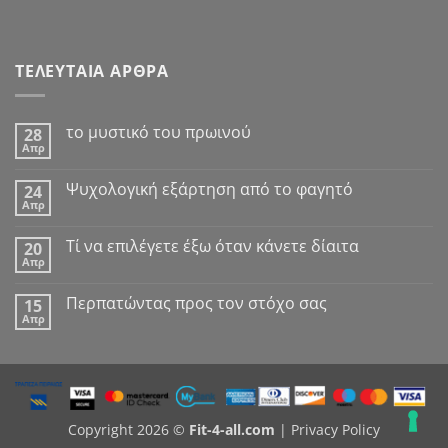
ΤΕΛΕΥΤΑΙΑ ΑΡΘΡΑ
το μυστικό του πρωινού
28
Απρ
Δεν
υπάρχουν
σχόλια
Ψυχολογική εξάρτηση από το φαγητό
24
στο
Απρ
το
Δεν
μυστικό
υπάρχουν
του
σχόλια
Tί να επιλέγετε έξω όταν κάνετε δίαιτα
πρωινού
20
στο
Απρ
Ψυχολογική
Δεν
εξάρτηση
υπάρχουν
από
σχόλια
Περπατώντας προς τον στόχο σας
το
15
στο
φαγητό
Απρ
Tί
Δεν
να
υπάρχουν
επιλέγετε
σχόλια
έξω
στο
όταν
Περπατώντας
κάνετε
προς
δίαιτα
τον
στόχο
Copyright 2026 ©
Fit-4-all.com
|
Privacy Policy
σας