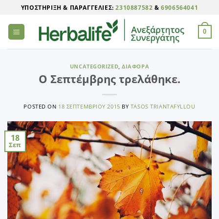
Μετάβαση
ΥΠΟΣΤΉΡΙΞΗ & ΠΑΡΑΓΓΕΛΊΕΣ:
2310887582
&
6906564041
στο
περιεχόμενο
0
UNCATEGORIZED
,
ΔΙΆΦΟΡΑ
Ο Σεπτέμβρης τρελάθηκε.
POSTED ON
18 ΣΕΠΤΕΜΒΡΊΟΥ 2015
BY
TASOS TRIANTAFYLLOU
18
Σεπ