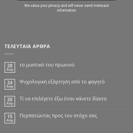
ΤΕΛΕΥΤΑΙΑ ΑΡΘΡΑ
το μυστικό του πρωινού
28
Απρ
Δεν
υπάρχουν
σχόλια
Ψυχολογική εξάρτηση από το φαγητό
24
στο
Απρ
το
Δεν
μυστικό
υπάρχουν
του
σχόλια
Tί να επιλέγετε έξω όταν κάνετε δίαιτα
πρωινού
20
στο
Απρ
Ψυχολογική
Δεν
εξάρτηση
υπάρχουν
από
σχόλια
Περπατώντας προς τον στόχο σας
το
15
στο
φαγητό
Απρ
Tί
Δεν
να
υπάρχουν
επιλέγετε
σχόλια
έξω