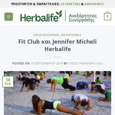
Μετάβαση
ΥΠΟΣΤΉΡΙΞΗ & ΠΑΡΑΓΓΕΛΊΕΣ:
2310887582
&
6906564041
στο
περιεχόμενο
0
UNCATEGORIZED
,
ΑΘΛΗΤΙΣΜΌΣ
Fit Club και Jennifer Micheli
Herbalife
POSTED ON
16 ΣΕΠΤΕΜΒΡΊΟΥ 2014
BY
TASOS TRIANTAFYLLOU
16
Σεπ