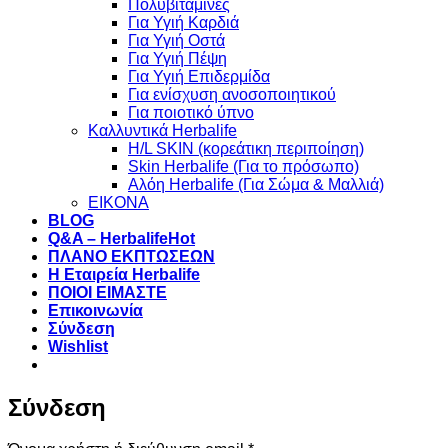
Πολυβιταμίνες
Για Υγιή Καρδιά
Για Υγιή Οστά
Για Υγιή Πέψη
Για Υγιή Επιδερμίδα
Για ενίσχυση ανοσοποιητικού
Για ποιοτικό ύπνο
Καλλυντικά Herbalife
H/L SKIN (κορεάτικη περιποίηση)
Skin Herbalife (Για το πρόσωπο)
Αλόη Ηerbalife (Για Σώμα & Μαλλιά)
ΕΙΚΟΝΑ
BLOG
Q&A – Herbalife
ΠΛΑΝΟ ΕΚΠΤΩΣΕΩΝ
Η Εταιρεία Herbalife
ΠΟΙΟΙ ΕΙΜΑΣΤΕ
Επικοινωνία
Σύνδεση
Wishlist
Σύνδεση