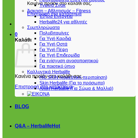
Κανένα προϊόν στο καλάθι σας.
Υγιεινά Σνακ
Άσκηση – Αθλητισμός – Fitness
Επιστροφή στο κατάστημα
Έξτρα Ενέργεια
Herbalife24 για αθλητές
Συμπληρώματα
Πολυβιταμίνες
0
Για Υγιή Καρδιά
Καλάθι
Για Υγιή Οστά
Για Υγιή Πέψη
Για Υγιή Επιδερμίδα
Για ενίσχυση ανοσοποιητικού
Για ποιοτικό ύπνο
Καλλυντικά Herbalife
Κανένα προϊόν στο καλάθι σας.
H/L SKIN (κορεάτικη περιποίηση)
Skin Herbalife (Για το πρόσωπο)
Επιστροφή στο κατάστημα
Αλόη Ηerbalife (Για Σώμα & Μαλλιά)
BLOG
Q&A – Herbalife