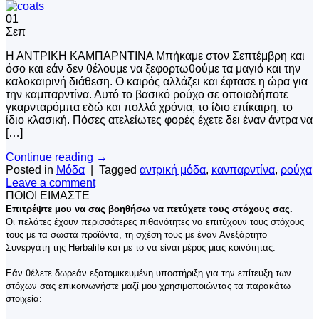
01
Σεπ
Η ΑΝΤΡΙΚΗ ΚΑΜΠΑΡΝΤΙΝΑ Μπήκαμε στον Σεπτέμβρη και
όσο και εάν δεν θέλουμε να ξεφορτωθούμε τα μαγιό και την
καλοκαιρινή διάθεση. Ο καιρός αλλάζει και έφτασε η ώρα για
την καμπαρντίνα. Αυτό το βασικό ρούχο σε οποιαδήποτε
γκαρνταρόμπα εδώ και πολλά χρόνια, το ίδιο επίκαιρη, το
ίδιο κλασική. Πόσες ατελείωτες φορές έχετε δει έναν άντρα να
[…]
Continue reading
→
Posted in
Μόδα
|
Tagged
αντρική μόδα
,
κανπαρντίνα
,
ρούχα
Leave a comment
ΠΟΙΟΙ ΕΙΜΑΣΤΕ
Επιτρέψτε μου να σας βοηθήσω να πετύχετε τους στόχους σας.
Οι πελάτες έχουν περισσότερες πιθανότητες να επιτύχουν τους στόχους
τους με τα σωστά προϊόντα, τη σχέση τους με έναν Ανεξάρτητο
Συνεργάτη της Herbalife και με το να είναι μέρος μιας κοινότητας.
Εάν θέλετε δωρεάν εξατομικευμένη υποστήριξη για την επίτευξη των
στόχων σας επικοινωνήστε μαζί μου χρησιμοποιώντας τα παρακάτω
στοιχεία: