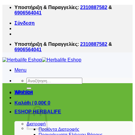
Μετάβαση
Υποστήριξη & Παραγγελίες:
2310887582
&
στο
6906564041
περιεχόμενο
Σύνδεση
Υποστήριξη & Παραγγελίες:
2310887582
&
6906564041
Menu
Αναζήτηση
για:
Wishlist
ΑΡΧΙΚΗ
Καλάθι /
0,00
€
0
ESHOP HERBALIFE
Διατροφή
Προϊόντα Διατροφής
Προγράμματα Ελέγχου Βάρους