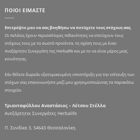
πολλαπλές
ΠΟΙΟΙ ΕΙΜΑΣΤΕ
παραλλαγές.
Οι
επιλογές
Επιτρέψτε μου να σας βοηθήσω να πετύχετε τους στόχους σας.
μπορούν
Οι πελάτες έχουν περισσότερες πιθανότητες να επιτύχουν τους
να
στόχους τους με τα σωστά προϊόντα, τη σχέση τους με έναν
επιλεγούν
στη
Ανεξάρτητο Συνεργάτη της Herbalife και με το να είναι μέρος μιας
σελίδα
κοινότητας.
του
προϊόντος
Εάν θέλετε δωρεάν εξατομικευμένη υποστήριξη για την επίτευξη των
στόχων σας επικοινωνήστε μαζί μου χρησιμοποιώντας τα παρακάτω
στοιχεία:
Τριανταφύλλου Αναστάσιος – Λέτσου Στέλλα
Ανεξάρτητοι Συνεργάτες Herbalife
Π. Συνδίκα 3, 54643 Θεσσαλονίκη.