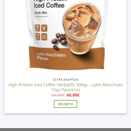
ΈΞΤΡΑ ΕΝΈΡΓΕΙΑ
High Protein Iced Coffee Herbalife 308γρ – Latte Macchiato
15γρ Πρωτεΐνη
Original
Η
64,00
€
60,00
€
price
τρέχουσα
was:
τιμή
ΕΠΙΛΟΓΉ
64,00€.
είναι:
60,00€.
Αυτό
το
προϊόν
έχει