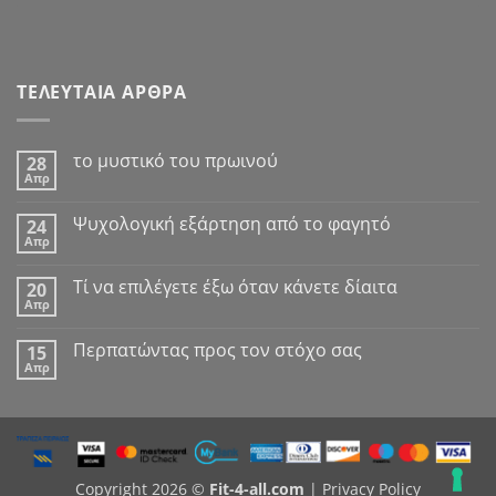
ΤΕΛΕΥΤΑΙΑ ΑΡΘΡΑ
το μυστικό του πρωινού
28
Απρ
Δεν
υπάρχουν
σχόλια
Ψυχολογική εξάρτηση από το φαγητό
24
στο
Απρ
το
Δεν
μυστικό
υπάρχουν
του
σχόλια
Tί να επιλέγετε έξω όταν κάνετε δίαιτα
πρωινού
20
στο
Απρ
Ψυχολογική
Δεν
εξάρτηση
υπάρχουν
από
σχόλια
Περπατώντας προς τον στόχο σας
το
15
στο
φαγητό
Απρ
Tί
Δεν
να
υπάρχουν
επιλέγετε
σχόλια
έξω
στο
όταν
Περπατώντας
κάνετε
προς
δίαιτα
τον
στόχο
Copyright 2026 ©
Fit-4-all.com
|
Privacy Policy
σας