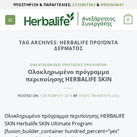
Μετάβαση
ΥΠΟΣΤΉΡΙΞΗ & ΠΑΡΑΓΓΕΛΊΕΣ:
2310887582
&
6906564041
στο
περιεχόμενο
0
TAG ARCHIVES:
HERBALIFE ΠΡΟΪΌΝΤΑ
ΔΈΡΜΑΤΟΣ
UNCATEGORIZED
,
ΠΡΟΤΆΣΕΙΣ ΠΡΟΙΌΝΤΩΝ
Ολοκληρωμένο πρόγραμμα
περιποίησης HERBALIFE SKIN
POSTED ON
7 ΟΚΤΩΒΡΊΟΥ 2014
BY
TASOS TRIANTAFYLLOU
Ολοκληρωμένο πρόγραμμα περιποίησης HERBALIFE
SKIN Herbalife SKIN Ultimate Program
[fusion_builder_container hundred_percent=”yes”