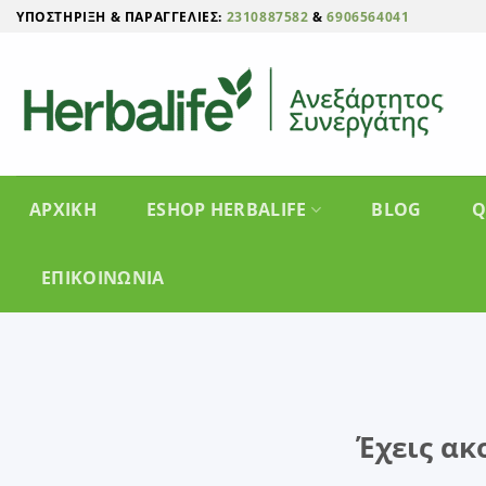
Μετάβαση
ΥΠΟΣΤΉΡΙΞΗ & ΠΑΡΑΓΓΕΛΊΕΣ:
2310887582
&
6906564041
στο
περιεχόμενο
ΑΡΧΙΚΗ
ESHOP HERBALIFE
BLOG
Q
ΕΠΙΚΟΙΝΩΝΊΑ
Έχεις ακ