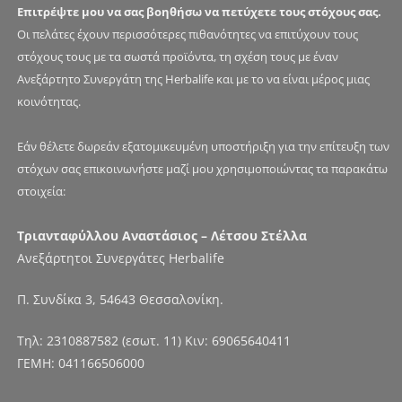
Επιτρέψτε μου να σας βοηθήσω να πετύχετε τους στόχους σας.
Οι πελάτες έχουν περισσότερες πιθανότητες να επιτύχουν τους
στόχους τους με τα σωστά προϊόντα, τη σχέση τους με έναν
Ανεξάρτητο Συνεργάτη της Herbalife και με το να είναι μέρος μιας
κοινότητας.
Εάν θέλετε δωρεάν εξατομικευμένη υποστήριξη για την επίτευξη των
στόχων σας επικοινωνήστε μαζί μου χρησιμοποιώντας τα παρακάτω
στοιχεία:
Τριανταφύλλου Αναστάσιος – Λέτσου Στέλλα
Ανεξάρτητοι Συνεργάτες Herbalife
Π. Συνδίκα 3, 54643 Θεσσαλονίκη.
Τηλ:
2310887582
(εσωτ. 11) Κιν:
69065640411
ΓΕΜΗ: 041166506000