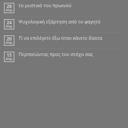
το μυστικό του πρωινού
28
Απρ
Δεν
υπάρχουν
σχόλια
Ψυχολογική εξάρτηση από το φαγητό
24
στο
Απρ
το
Δεν
μυστικό
υπάρχουν
του
σχόλια
Tί να επιλέγετε έξω όταν κάνετε δίαιτα
πρωινού
20
στο
Απρ
Ψυχολογική
Δεν
εξάρτηση
υπάρχουν
από
σχόλια
Περπατώντας προς τον στόχο σας
το
15
στο
φαγητό
Απρ
Tί
Δεν
να
υπάρχουν
επιλέγετε
σχόλια
έξω
στο
όταν
Περπατώντας
κάνετε
προς
δίαιτα
τον
στόχο
σας