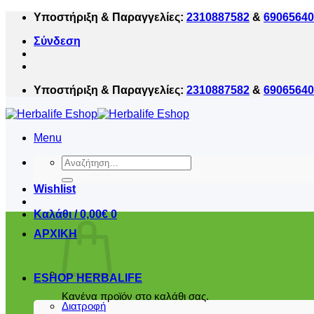
Μετάβαση
Υποστήριξη & Παραγγελίες:
2310887582
&
69065640
στο
Σύνδεση
περιεχόμενο
Υποστήριξη & Παραγγελίες:
2310887582
&
69065640
Menu
Αναζήτηση
για:
Wishlist
Καλάθι /
0,00
€
0
ΑΡΧΙΚΗ
ESHOP HERBALIFE
Κανένα προϊόν στο καλάθι σας.
Διατροφή