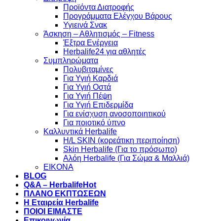
Προϊόντα Διατροφής
Προγράμματα Ελέγχου Βάρους
Υγιεινά Σνακ
Άσκηση – Αθλητισμός – Fitness
Έξτρα Ενέργεια
Herbalife24 για αθλητές
Συμπληρώματα
Πολυβιταμίνες
Για Υγιή Καρδιά
Για Υγιή Οστά
Για Υγιή Πέψη
Για Υγιή Επιδερμίδα
Για ενίσχυση ανοσοποιητικού
Για ποιοτικό ύπνο
Καλλυντικά Herbalife
H/L SKIN (κορεάτικη περιποίηση)
Skin Herbalife (Για το πρόσωπο)
Αλόη Ηerbalife (Για Σώμα & Μαλλιά)
ΕΙΚΟΝΑ
BLOG
Q&A – Herbalife
ΠΛΑΝΟ ΕΚΠΤΩΣΕΩΝ
Η Εταιρεία Herbalife
ΠΟΙΟΙ ΕΙΜΑΣΤΕ
Επικοινωνία