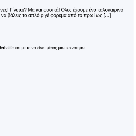
ες! Γίνεται? Μα και φυσικά! Όλες έχουμε ένα καλοκαιρινό
να βάλεις το απλό ριγέ φόρεμα από το πρωί ως […]
balife και με το να είναι μέρος μιας κοινότητας.