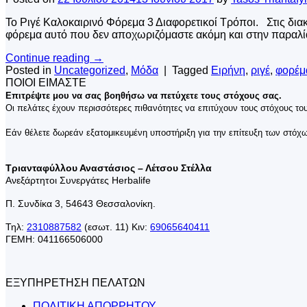
Το Ριγέ Καλοκαιρινό Φόρεμα 3 Διαφορετικοί Τρόποι. Στις δια
φόρεμα αυτό που δεν αποχωριζόμαστε ακόμη και στην παραλία
Continue reading
→
Posted in
Uncategorized
,
Μόδα
|
Tagged
Ειρήνη
,
ριγέ
,
φορέμ
ΠΟΙΟΙ ΕΙΜΑΣΤΕ
Επιτρέψτε μου να σας βοηθήσω να πετύχετε τους στόχους σας.
Οι πελάτες έχουν περισσότερες πιθανότητες να επιτύχουν τους στόχους τους
Εάν θέλετε δωρεάν εξατομικευμένη υποστήριξη για την επίτευξη των στόχ
Τριανταφύλλου Αναστάσιος – Λέτσου Στέλλα
Ανεξάρτητοι Συνεργάτες Herbalife
Π. Συνδίκα 3, 54643 Θεσσαλονίκη.
Τηλ:
2310887582
(εσωτ. 11) Κιν:
69065640411
ΓΕΜΗ: 041166506000
ΕΞΥΠΗΡΕΤΗΣΗ ΠΕΛΑΤΩΝ
ΠΟΛΙΤΙΚΗ ΑΠΟΡΡΗΤΟΥ