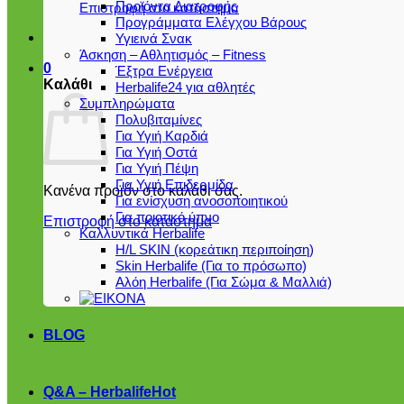
Προϊόντα Διατροφής
Επιστροφή στο κατάστημα
Προγράμματα Ελέγχου Βάρους
Υγιεινά Σνακ
Άσκηση – Αθλητισμός – Fitness
0
Έξτρα Ενέργεια
Καλάθι
Herbalife24 για αθλητές
Συμπληρώματα
Πολυβιταμίνες
Για Υγιή Καρδιά
Για Υγιή Οστά
Για Υγιή Πέψη
Για Υγιή Επιδερμίδα
Κανένα προϊόν στο καλάθι σας.
Για ενίσχυση ανοσοποιητικού
Για ποιοτικό ύπνο
Επιστροφή στο κατάστημα
Καλλυντικά Herbalife
H/L SKIN (κορεάτικη περιποίηση)
Skin Herbalife (Για το πρόσωπο)
Αλόη Ηerbalife (Για Σώμα & Μαλλιά)
BLOG
Q&A – Herbalife