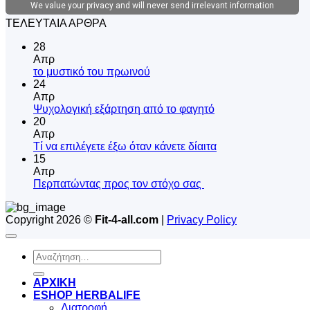
ΤΕΛΕΥΤΑΙΑ ΑΡΘΡΑ
28
Απρ
Δεν
το μυστικό του πρωινού
υπάρχουν
24
σχόλια
Απρ
στο
Δεν
Ψυχολογική εξάρτηση από το φαγητό
το
υπάρχουν
20
μυστικό
σχόλια
Απρ
του
στο
Δεν
Tί να επιλέγετε έξω όταν κάνετε δίαιτα
πρωινού
Ψυχολογική
υπάρχουν
15
εξάρτηση
σχόλια
Απρ
από
στο
Δεν
Περπατώντας προς τον στόχο σας
το
Tί
υπάρχουν
φαγητό
να
σχόλια
Copyright 2026 ©
Fit-4-all.com
|
Privacy Policy
στο
επιλέγετε
Περπατώντας
έξω
προς
όταν
Αναζήτηση
τον
κάνετε
για:
στόχο
δίαιτα
σας
ΑΡΧΙΚΗ
ESHOP HERBALIFE
Διατροφή