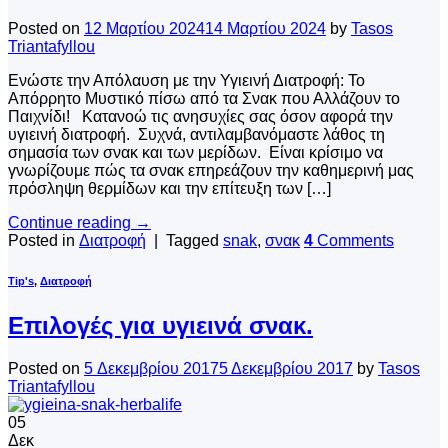
Posted on
12 Μαρτίου 2024
14 Μαρτίου 2024
by
Tasos
Triantafyllou
Ενώστε την Απόλαυση με την Υγιεινή Διατροφή: Το
Απόρρητο Μυστικό πίσω από τα Σνακ που Αλλάζουν το
Παιχνίδι! Κατανοώ τις ανησυχίες σας όσον αφορά την
υγιεινή διατροφή. Συχνά, αντιλαμβανόμαστε λάθος τη
σημασία των σνακ και των μερίδων. Είναι κρίσιμο να
γνωρίζουμε πώς τα σνακ επηρεάζουν την καθημερινή μας
πρόσληψη θερμίδων και την επίτευξη των […]
Continue reading
→
Posted in
Διατροφή
|
Tagged
snak
,
σνακ
4
Comments
Tip's
,
Διατροφή
Επιλογές για υγιεινά σνακ.
Posted on
5 Δεκεμβρίου 2017
5 Δεκεμβρίου 2017
by
Tasos
Triantafyllou
05
Δεκ