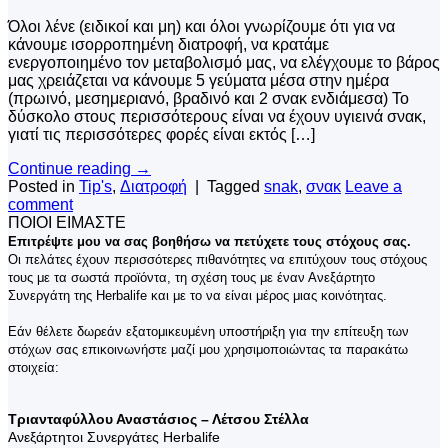
Όλοι λένε (ειδικοί και μη) και όλοι γνωρίζουμε ότι για να
κάνουμε ισορροπημένη διατροφή, να κρατάμε
ενεργοποιημένο τον μεταβολισμό μας, να ελέγχουμε το βάρος
μας χρειάζεται να κάνουμε 5 γεύματα μέσα στην ημέρα
(πρωινό, μεσημεριανό, βραδινό και 2 σνακ ενδιάμεσα) Το
δύσκολο στους περισσότερους είναι να έχουν υγιεινά σνακ,
γιατί τις περισσότερες φορές είναι εκτός […]
Continue reading
→
Posted in
Tip's
,
Διατροφή
|
Tagged
snak
,
σνακ
Leave a
comment
ΠΟΙΟΙ ΕΙΜΑΣΤΕ
Επιτρέψτε μου να σας βοηθήσω να πετύχετε τους στόχους σας.
Οι πελάτες έχουν περισσότερες πιθανότητες να επιτύχουν τους στόχους
τους με τα σωστά προϊόντα, τη σχέση τους με έναν Ανεξάρτητο
Συνεργάτη της Herbalife και με το να είναι μέρος μιας κοινότητας.
Εάν θέλετε δωρεάν εξατομικευμένη υποστήριξη για την επίτευξη των
στόχων σας επικοινωνήστε μαζί μου χρησιμοποιώντας τα παρακάτω
στοιχεία:
Τριανταφύλλου Αναστάσιος – Λέτσου Στέλλα
Ανεξάρτητοι Συνεργάτες Herbalife