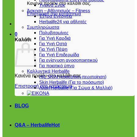
Κανένα προϊόν στο καλάθι σας.
Υγιεινά Σνακ
Άσκηση – Αθλητισμός – Fitness
Επιστροφή στο κατάστημα
Έξτρα Ενέργεια
Herbalife24 για αθλητές
Συμπληρώματα
Πολυβιταμίνες
0
Για Υγιή Καρδιά
Καλάθι
Για Υγιή Οστά
Για Υγιή Πέψη
Για Υγιή Επιδερμίδα
Για ενίσχυση ανοσοποιητικού
Για ποιοτικό ύπνο
Καλλυντικά Herbalife
Κανένα προϊόν στο καλάθι σας.
H/L SKIN (κορεάτικη περιποίηση)
Skin Herbalife (Για το πρόσωπο)
Επιστροφή στο κατάστημα
Αλόη Ηerbalife (Για Σώμα & Μαλλιά)
BLOG
Q&A – Herbalife