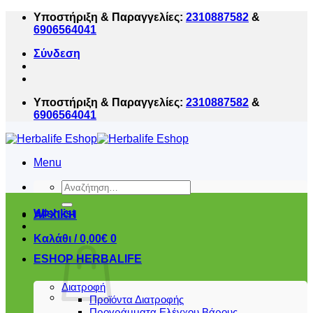
Μετάβαση
Υποστήριξη & Παραγγελίες:
2310887582
&
στο
6906564041
περιεχόμενο
Σύνδεση
Υποστήριξη & Παραγγελίες:
2310887582
&
6906564041
Menu
Αναζήτηση
για:
Wishlist
ΑΡΧΙΚΗ
Καλάθι /
0,00
€
0
ESHOP HERBALIFE
Διατροφή
Προϊόντα Διατροφής
Προγράμματα Ελέγχου Βάρους