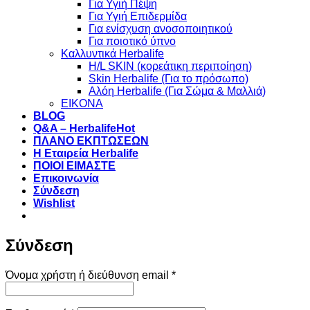
Για Υγιή Πέψη
Για Υγιή Επιδερμίδα
Για ενίσχυση ανοσοποιητικού
Για ποιοτικό ύπνο
Καλλυντικά Herbalife
H/L SKIN (κορεάτικη περιποίηση)
Skin Herbalife (Για το πρόσωπο)
Αλόη Ηerbalife (Για Σώμα & Μαλλιά)
ΕΙΚΟΝΑ
BLOG
Q&A – Herbalife
ΠΛΑΝΟ ΕΚΠΤΩΣΕΩΝ
Η Εταιρεία Herbalife
ΠΟΙΟΙ ΕΙΜΑΣΤΕ
Επικοινωνία
Σύνδεση
Wishlist
Σύνδεση
Απαιτείται
Όνομα χρήστη ή διεύθυνση email
*