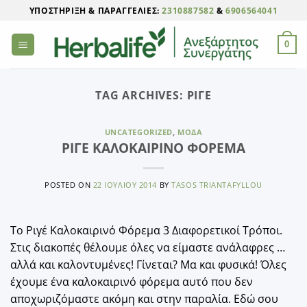
Μετάβαση
ΥΠΟΣΤΉΡΙΞΗ & ΠΑΡΑΓΓΕΛΊΕΣ:
2310887582
&
6906564041
στο
περιεχόμενο
0
TAG ARCHIVES:
ΡΙΓΈ
UNCATEGORIZED
,
ΜΌΔΑ
ΡΙΓΕ ΚΑΛΟΚΑΙΡΙΝΟ ΦΟΡΕΜΑ
POSTED ON
22 ΙΟΥΛΊΟΥ 2014
BY
TASOS TRIANTAFYLLOU
Το Ριγέ Καλοκαιρινό Φόρεμα 3 Διαφορετικοί Τρόποι.
Στις διακοπές θέλουμε όλες να είμαστε ανάλαφρες …
αλλά και καλοντυμένες! Γίνεται? Μα και φυσικά! Όλες
έχουμε ένα καλοκαιρινό φόρεμα αυτό που δεν
αποχωριζόμαστε ακόμη και στην παραλία. Εδώ σου