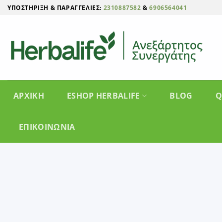
Μετάβαση
ΥΠΟΣΤΉΡΙΞΗ & ΠΑΡΑΓΓΕΛΊΕΣ:
2310887582
&
6906564041
στο
περιεχόμενο
ΑΡΧΙΚΗ
ESHOP HERBALIFE
BLOG
Q
ΕΠΙΚΟΙΝΩΝΊΑ