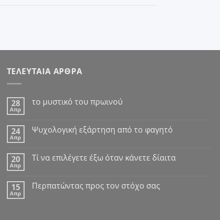
ΤΕΛΕΥΤΑΙΑ ΑΡΘΡΑ
το μυστικό του πρωινού
28
Απρ
Δεν
υπάρχουν
σχόλια
Ψυχολογική εξάρτηση από το φαγητό
24
στο
Απρ
το
Δεν
μυστικό
υπάρχουν
του
σχόλια
Tί να επιλέγετε έξω όταν κάνετε δίαιτα
πρωινού
20
στο
Απρ
Ψυχολογική
Δεν
εξάρτηση
υπάρχουν
από
σχόλια
Περπατώντας προς τον στόχο σας
το
15
στο
φαγητό
Απρ
Tί
Δεν
να
υπάρχουν
επιλέγετε
σχόλια
έξω
στο
όταν