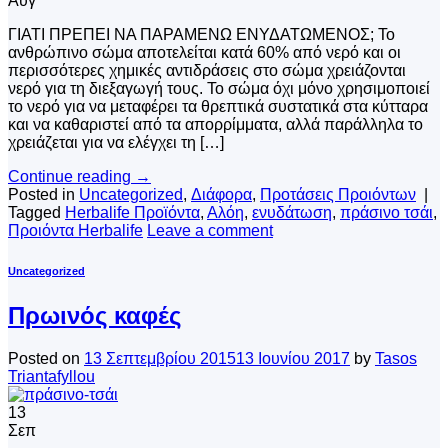
Αυγ
ΓΙΑΤΙ ΠΡΕΠΕΙ ΝΑ ΠΑΡΑΜΕΝΩ ΕΝΥΔΑΤΩΜΕΝΟΣ; Το
ανθρώπινο σώμα αποτελείται κατά 60% από νερό και οι
περισσότερες χημικές αντιδράσεις στο σώμα χρειάζονται
νερό για τη διεξαγωγή τους. Το σώμα όχι μόνο χρησιμοποιεί
το νερό για να μεταφέρει τα θρεπτικά συστατικά στα κύτταρα
και να καθαριστεί από τα απορρίμματα, αλλά παράλληλα το
χρειάζεται για να ελέγχει τη […]
Continue reading
→
Posted in
Uncategorized
,
Διάφορα
,
Προτάσεις Προιόντων
|
Tagged
Herbalife Προϊόντα
,
Αλόη
,
ενυδάτωση
,
πράσινο τσάι
,
Προιόντα Herbalife
Leave a comment
Uncategorized
Πρωινός καφές
Posted on
13 Σεπτεμβρίου 2015
13 Ιουνίου 2017
by
Tasos
Triantafyllou
13
Σεπ