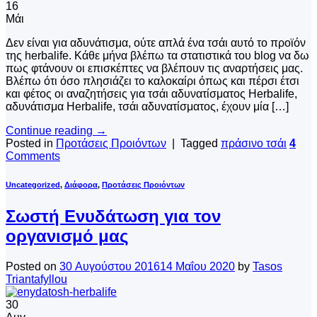
16
Μάι
Δεν είναι για αδυνάτισμα, ούτε απλά ένα τσάι αυτό το προϊόν
της herbalife. Κάθε μήνα βλέπω τα στατιστικά του blog να δω
πως φτάνουν οι επισκέπτες να βλέπουν τις αναρτήσεις μας.
Βλέπω ότι όσο πλησιάζει το καλοκαίρι όπως και πέρσι έτσι
και φέτος οι αναζητήσεις για τσάι αδυνατίσματος Herbalife,
αδυνάτισμα Herbalife, τσάι αδυνατίσματος, έχουν μία […]
Continue reading
→
Posted in
Προτάσεις Προιόντων
|
Tagged
πράσινο τσάι
4
Comments
Uncategorized
,
Διάφορα
,
Προτάσεις Προιόντων
Σωστή Ενυδάτωση για τον
οργανισμό μας
Posted on
30 Αυγούστου 2016
14 Μαΐου 2020
by
Tasos
Triantafyllou
30