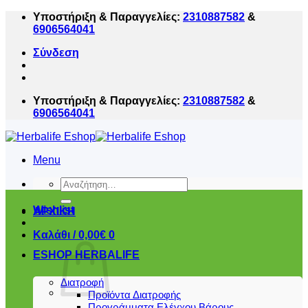
Μετάβαση
Υποστήριξη & Παραγγελίες:
2310887582
&
στο
6906564041
περιεχόμενο
Σύνδεση
Υποστήριξη & Παραγγελίες:
2310887582
&
6906564041
Menu
Αναζήτηση
για:
Wishlist
ΑΡΧΙΚΗ
Καλάθι /
0,00
€
0
ESHOP HERBALIFE
Διατροφή
Προϊόντα Διατροφής
Προγράμματα Ελέγχου Βάρους