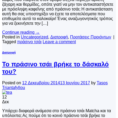
ζάχαρη και θερμίδες, οπότε γιατί να μην τον αντικαταστήσετε
με πρόσληψη καφεΐνης από πράσινο τσάι; Η αντικατάσταση
αυτή θα σας υποστηρίξει να έχετε τα αποτελέσματα που
επιθυμείτε αυτό το καλοκαίρι! Ένας αναζωγονητικός τρόπος
για να ξεκινήσετε την […]
Continue reading
→
Posted in
Uncategorized
,
Διατροφή
,
Προτάσεις Προιόντων
|
Tagged
πράσινο τσάι
Leave a comment
Διατροφή
Το πράσινο τσάι βρήκε το δάσκαλό
του?
Posted on
12 Δεκεμβρίου 2014
13 Ιουνίου 2017
by
Tasos
Triantafyllou
12
Δεκ
Υπάρχει διαφορά ανάμεσα στο πράσινο τσάι Matcha και τα
υπόλοιπα; Ας πούμε ότι το κοινό πράσινο τσάι βρήκε το