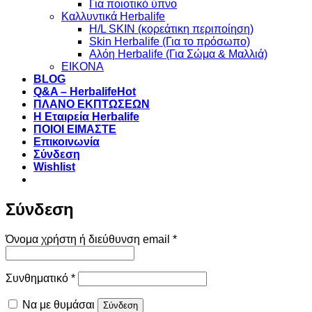
Για ποιοτικό ύπνο
Καλλυντικά Herbalife
H/L SKIN (κορεάτικη περιποίηση)
Skin Herbalife (Για το πρόσωπο)
Αλόη Ηerbalife (Για Σώμα & Μαλλιά)
ΕΙΚΟΝΑ
BLOG
Q&A – Herbalife
ΠΛΑΝΟ ΕΚΠΤΩΣΕΩΝ
Η Εταιρεία Herbalife
ΠΟΙΟΙ ΕΙΜΑΣΤΕ
Επικοινωνία
Σύνδεση
Wishlist
Σύνδεση
Απαιτείται
Όνομα χρήστη ή διεύθυνση email
*
Απαιτείται
Συνθηματικό
*
Να με θυμάσαι
Σύνδεση