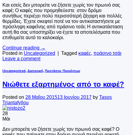
Και εσείς δεν μπορείτε να ζήσετε χωρίς τον πρωινό σας
καφέ; Ο καφές που προμηθεύεστε στον δρόμο
συνήθως περιέχει πολύ περισσότερή ζάχαρη και πολλές
θερμίδες. Έχετε σκεφτεί ποτέ να τον αντικαταστήσετε με
πρόσληψη καφεΐνης από πράσινο τσάι; Η αντικατάσταση
αυτή θα σας υποστηρίξει να έχετε τα αποτελέσματα που
επιθυμείτε αυτό το καλοκαίρι.
Continue reading
→
Posted in
Uncategorized
|
Tagged
καφές
,
πράσινο τσάι
Leave a comment
Uncategorized
,
Διατροφή
,
Προτάσεις Προιόντων
Νιώθετε εξαρτημένος από το καφέ?
Posted on
28 Μαΐου 2015
13 Ιουνίου 2017
by
Tasos
Triantafyllou
28
Μάι
Δεν μπορείτε να ζήσετε χωρίς τον πρωινό σας καφέ? Ο
καφές που παίρνετε στον δρόμο συχνά περιέχει αρκετή