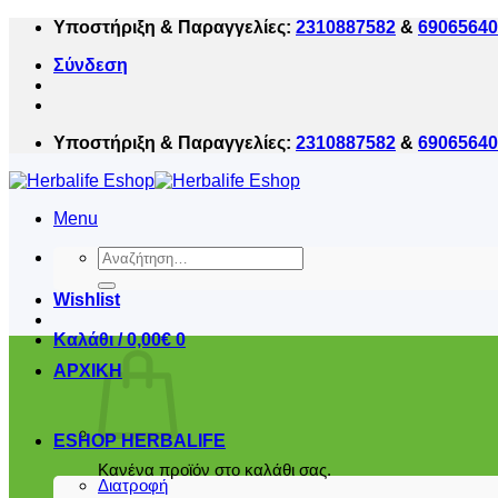
Μετάβαση
Υποστήριξη & Παραγγελίες:
2310887582
&
69065640
στο
Σύνδεση
περιεχόμενο
Υποστήριξη & Παραγγελίες:
2310887582
&
69065640
Menu
Αναζήτηση
για:
Wishlist
Καλάθι /
0,00
€
0
ΑΡΧΙΚΗ
ESHOP HERBALIFE
Κανένα προϊόν στο καλάθι σας.
Διατροφή