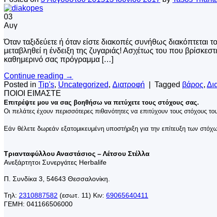
03
Αυγ
Όταν ταξιδεύετε ή όταν είστε διακοπές συνήθως διακόπτεται 
μεταβληθεί η ένδειξη της ζυγαριάς! Ασχέτως του που βρίσκεστ
καθημερινό σας πρόγραμμα […]
Continue reading
→
Posted in
Tip's
,
Uncategorized
,
Διατροφή
|
Tagged
βάρος
,
Δι
ΠΟΙΟΙ ΕΙΜΑΣΤΕ
Επιτρέψτε μου να σας βοηθήσω να πετύχετε τους στόχους σας.
Οι πελάτες έχουν περισσότερες πιθανότητες να επιτύχουν τους στόχους τους
Εάν θέλετε δωρεάν εξατομικευμένη υποστήριξη για την επίτευξη των στόχ
Τριανταφύλλου Αναστάσιος – Λέτσου Στέλλα
Ανεξάρτητοι Συνεργάτες Herbalife
Π. Συνδίκα 3, 54643 Θεσσαλονίκη.
Τηλ:
2310887582
(εσωτ. 11) Κιν:
69065640411
ΓΕΜΗ: 041166506000