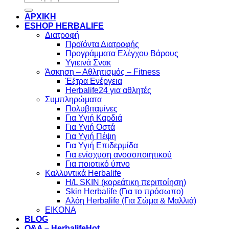
για:
στόχο
δίαιτα
σας
ΑΡΧΙΚΗ
ESHOP HERBALIFE
Διατροφή
Προϊόντα Διατροφής
Προγράμματα Ελέγχου Βάρους
Υγιεινά Σνακ
Άσκηση – Αθλητισμός – Fitness
Έξτρα Ενέργεια
Herbalife24 για αθλητές
Συμπληρώματα
Πολυβιταμίνες
Για Υγιή Καρδιά
Για Υγιή Οστά
Για Υγιή Πέψη
Για Υγιή Επιδερμίδα
Για ενίσχυση ανοσοποιητικού
Για ποιοτικό ύπνο
Καλλυντικά Herbalife
H/L SKIN (κορεάτικη περιποίηση)
Skin Herbalife (Για το πρόσωπο)
Αλόη Ηerbalife (Για Σώμα & Μαλλιά)
ΕΙΚΟΝΑ
BLOG
Q&A – Herbalife