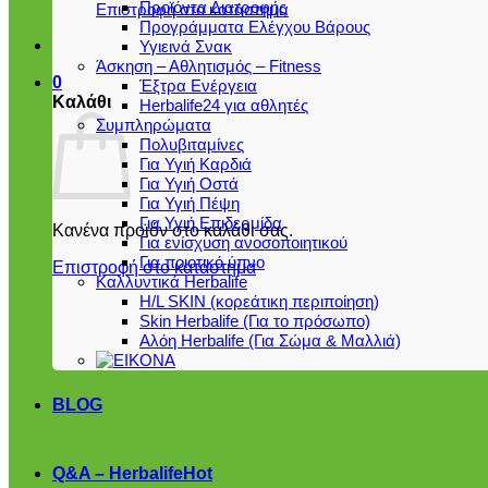
Προϊόντα Διατροφής
Επιστροφή στο κατάστημα
Προγράμματα Ελέγχου Βάρους
Υγιεινά Σνακ
Άσκηση – Αθλητισμός – Fitness
0
Έξτρα Ενέργεια
Καλάθι
Herbalife24 για αθλητές
Συμπληρώματα
Πολυβιταμίνες
Για Υγιή Καρδιά
Για Υγιή Οστά
Για Υγιή Πέψη
Για Υγιή Επιδερμίδα
Κανένα προϊόν στο καλάθι σας.
Για ενίσχυση ανοσοποιητικού
Για ποιοτικό ύπνο
Επιστροφή στο κατάστημα
Καλλυντικά Herbalife
H/L SKIN (κορεάτικη περιποίηση)
Skin Herbalife (Για το πρόσωπο)
Αλόη Ηerbalife (Για Σώμα & Μαλλιά)
BLOG
Q&A – Herbalife