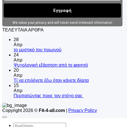
ΤΕΛΕΥΤΑΙΑ ΑΡΘΡΑ
28
Απρ
Δεν
το μυστικό του πρωινού
υπάρχουν
24
σχόλια
Απρ
στο
Δεν
Ψυχολογική εξάρτηση από το φαγητό
το
υπάρχουν
20
μυστικό
σχόλια
Απρ
του
στο
Δεν
Tί να επιλέγετε έξω όταν κάνετε δίαιτα
πρωινού
Ψυχολογική
υπάρχουν
15
εξάρτηση
σχόλια
Απρ
από
στο
Δεν
Περπατώντας προς τον στόχο σας
το
Tί
υπάρχουν
φαγητό
να
σχόλια
Copyright 2026 ©
Fit-4-all.com
|
Privacy Policy
στο
επιλέγετε
Περπατώντας
έξω
προς
όταν
Αναζήτηση
τον
κάνετε