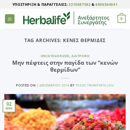
Μετάβαση
ΥΠΟΣΤΉΡΙΞΗ & ΠΑΡΑΓΓΕΛΊΕΣ:
2310887582
&
6906564041
στο
περιεχόμενο
0
TAG ARCHIVES:
ΚΕΝΈΣ ΘΕΡΜΊΔΕΣ
UNCATEGORIZED
,
ΔΙΑΤΡΟΦΉ
Μην πέφτεις στην παγίδα των “κενών
θερμίδων”
POSTED ON
2 ΔΕΚΕΜΒΡΊΟΥ 2014
BY
TASOS TRIANTAFYLLOU
02
Δεκ