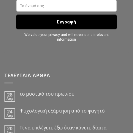
ΤΕΛΕΥΤΑΙΑ ΑΡΘΡΑ
το μυστικό του πρωινού
28
Απρ
Δεν
υπάρχουν
σχόλια
Ψυχολογική εξάρτηση από το φαγητό
24
στο
Απρ
το
Δεν
μυστικό
υπάρχουν
του
σχόλια
Tί να επιλέγετε έξω όταν κάνετε δίαιτα
πρωινού
20
στο
Απρ
Ψυχολογική