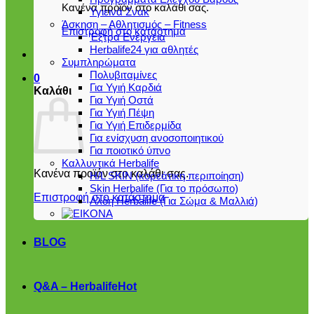
Κανένα προϊόν στο καλάθι σας.
Υγιεινά Σνακ
Άσκηση – Αθλητισμός – Fitness
Επιστροφή στο κατάστημα
Έξτρα Ενέργεια
Herbalife24 για αθλητές
Συμπληρώματα
Πολυβιταμίνες
0
Για Υγιή Καρδιά
Καλάθι
Για Υγιή Οστά
Για Υγιή Πέψη
Για Υγιή Επιδερμίδα
Για ενίσχυση ανοσοποιητικού
Για ποιοτικό ύπνο
Καλλυντικά Herbalife
Κανένα προϊόν στο καλάθι σας.
H/L SKIN (κορεάτικη περιποίηση)
Skin Herbalife (Για το πρόσωπο)
Επιστροφή στο κατάστημα
Αλόη Ηerbalife (Για Σώμα & Μαλλιά)
BLOG
Q&A – Herbalife