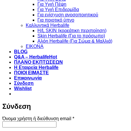
Για Υγιή Πέψη
Για Υγιή Επιδερμίδα
Για ενίσχυση ανοσοποιητικού
Για ποιοτικό ύπνο
Καλλυντικά Herbalife
H/L SKIN (κορεάτικη περιποίηση)
Skin Herbalife (Για το πρόσωπο)
Αλόη Ηerbalife (Για Σώμα & Μαλλιά)
ΕΙΚΟΝΑ
BLOG
Q&A – Herbalife
ΠΛΑΝΟ ΕΚΠΤΩΣΕΩΝ
Η Εταιρεία Herbalife
ΠΟΙΟΙ ΕΙΜΑΣΤΕ
Επικοινωνία
Σύνδεση
Wishlist
Σύνδεση
Απαιτείται
Όνομα χρήστη ή διεύθυνση email
*