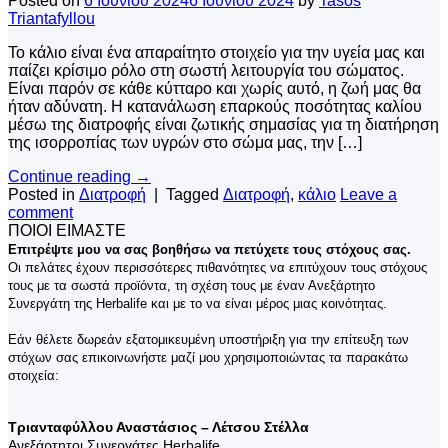
Posted on
6 Ιουνίου 2024
6 Ιουνίου 2024
by
Tasos
Triantafyllou
Το κάλιο είναι ένα απαραίτητο στοιχείο για την υγεία μας και
παίζει κρίσιμο ρόλο στη σωστή λειτουργία του σώματος.
Είναι παρόν σε κάθε κύτταρο και χωρίς αυτό, η ζωή μας θα
ήταν αδύνατη. Η κατανάλωση επαρκούς ποσότητας καλίου
μέσω της διατροφής είναι ζωτικής σημασίας για τη διατήρηση
της ισορροπίας των υγρών στο σώμα μας, την […]
Continue reading
→
Posted in
Διατροφή
|
Tagged
Διατροφή
,
κάλιο
Leave a
comment
ΠΟΙΟΙ ΕΙΜΑΣΤΕ
Επιτρέψτε μου να σας βοηθήσω να πετύχετε τους στόχους σας.
Οι πελάτες έχουν περισσότερες πιθανότητες να επιτύχουν τους στόχους
τους με τα σωστά προϊόντα, τη σχέση τους με έναν Ανεξάρτητο
Συνεργάτη της Herbalife και με το να είναι μέρος μιας κοινότητας.
Εάν θέλετε δωρεάν εξατομικευμένη υποστήριξη για την επίτευξη των
στόχων σας επικοινωνήστε μαζί μου χρησιμοποιώντας τα παρακάτω
στοιχεία:
Τριανταφύλλου Αναστάσιος – Λέτσου Στέλλα
Ανεξάρτητοι Συνεργάτες Herbalife