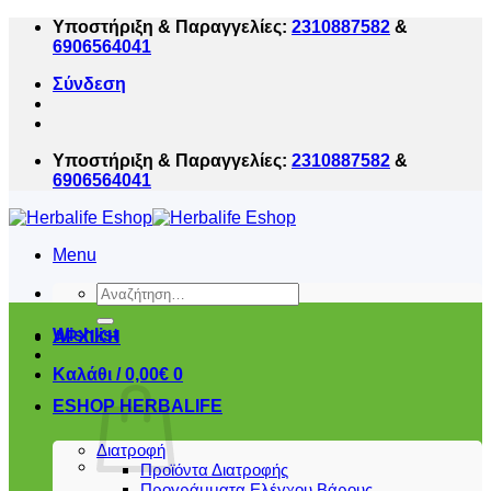
Μετάβαση
Υποστήριξη & Παραγγελίες:
2310887582
&
στο
6906564041
περιεχόμενο
Σύνδεση
Υποστήριξη & Παραγγελίες:
2310887582
&
6906564041
Menu
Αναζήτηση
για:
Wishlist
ΑΡΧΙΚΗ
Καλάθι /
0,00
€
0
ESHOP HERBALIFE
Διατροφή
Προϊόντα Διατροφής
Προγράμματα Ελέγχου Βάρους