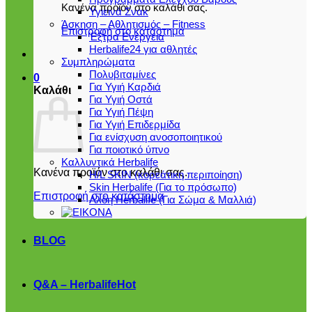
Κανένα προϊόν στο καλάθι σας.
Υγιεινά Σνακ
Άσκηση – Αθλητισμός – Fitness
Επιστροφή στο κατάστημα
Έξτρα Ενέργεια
Herbalife24 για αθλητές
Συμπληρώματα
Πολυβιταμίνες
0
Για Υγιή Καρδιά
Καλάθι
Για Υγιή Οστά
Για Υγιή Πέψη
Για Υγιή Επιδερμίδα
Για ενίσχυση ανοσοποιητικού
Για ποιοτικό ύπνο
Καλλυντικά Herbalife
Κανένα προϊόν στο καλάθι σας.
H/L SKIN (κορεάτικη περιποίηση)
Skin Herbalife (Για το πρόσωπο)
Επιστροφή στο κατάστημα
Αλόη Ηerbalife (Για Σώμα & Μαλλιά)
BLOG
Q&A – Herbalife