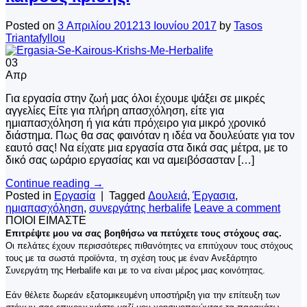
Posted on
3 Απριλίου 2012
13 Ιουνίου 2017
by
Tasos
Triantafyllou
03
Απρ
Για εργασία στην ζωή μας όλοι έχουμε ψάξει σε μικρές
αγγελίες Είτε για πλήρη απασχόληση, είτε για
ημιαπασχόληση ή για κάτι πρόχειρο για μικρό χρονικό
διάστημα. Πως θα σας φαινόταν η ιδέα να δουλεύατε για τον
εαυτό σας! Να είχατε μια εργασία στα δικά σας μέτρα, με το
δικό σας ωράριο εργασίας και να αμειβόσασταν […]
Continue reading
→
Posted in
Εργασία
|
Tagged
Δουλειά
,
Έργασια
,
ημιαπασχόληση
,
συνεργάτης herbalife
Leave a comment
ΠΟΙΟΙ ΕΙΜΑΣΤΕ
Επιτρέψτε μου να σας βοηθήσω να πετύχετε τους στόχους σας.
Οι πελάτες έχουν περισσότερες πιθανότητες να επιτύχουν τους στόχους
τους με τα σωστά προϊόντα, τη σχέση τους με έναν Ανεξάρτητο
Συνεργάτη της Herbalife και με το να είναι μέρος μιας κοινότητας.
Εάν θέλετε δωρεάν εξατομικευμένη υποστήριξη για την επίτευξη των