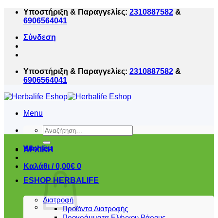
Μετάβαση
Υποστήριξη & Παραγγελίες:
2310887582
&
στο
6906564041
περιεχόμενο
Σύνδεση
Υποστήριξη & Παραγγελίες:
2310887582
&
6906564041
Menu
Αναζήτηση
για:
Wishlist
ΑΡΧΙΚΗ
Καλάθι /
0,00
€
0
ESHOP HERBALIFE
Διατροφή
Προϊόντα Διατροφής
Προγράμματα Ελέγχου Βάρους