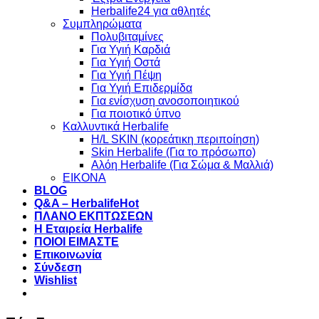
Herbalife24 για αθλητές
Συμπληρώματα
Πολυβιταμίνες
Για Υγιή Καρδιά
Για Υγιή Οστά
Για Υγιή Πέψη
Για Υγιή Επιδερμίδα
Για ενίσχυση ανοσοποιητικού
Για ποιοτικό ύπνο
Καλλυντικά Herbalife
H/L SKIN (κορεάτικη περιποίηση)
Skin Herbalife (Για το πρόσωπο)
Αλόη Ηerbalife (Για Σώμα & Μαλλιά)
ΕΙΚΟΝΑ
BLOG
Q&A – Herbalife
ΠΛΑΝΟ ΕΚΠΤΩΣΕΩΝ
Η Εταιρεία Herbalife
ΠΟΙΟΙ ΕΙΜΑΣΤΕ
Επικοινωνία
Σύνδεση
Wishlist