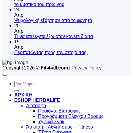
Δεν
το μυστικό του πρωινού
υπάρχουν
24
σχόλια
Απρ
στο
Δεν
Ψυχολογική εξάρτηση από το φαγητό
το
υπάρχουν
20
μυστικό
σχόλια
Απρ
του
στο
Δεν
Tί να επιλέγετε έξω όταν κάνετε δίαιτα
πρωινού
Ψυχολογική
υπάρχουν
15
εξάρτηση
σχόλια
Απρ
από
στο
Δεν
Περπατώντας προς τον στόχο σας
το
Tί
υπάρχουν
φαγητό
να
σχόλια
Copyright 2026 ©
Fit-4-all.com
|
Privacy Policy
στο
επιλέγετε
Περπατώντας
έξω
προς
όταν
Αναζήτηση
τον
κάνετε
για:
στόχο
δίαιτα
σας
ΑΡΧΙΚΗ
ESHOP HERBALIFE
Διατροφή
Προϊόντα Διατροφής
Προγράμματα Ελέγχου Βάρους
Υγιεινά Σνακ
Άσκηση – Αθλητισμός – Fitness
Έξτρα Ενέργεια